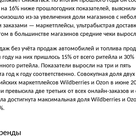
олжает снижаться: по итогам прошлого года он со
о на 16% ниже прошлогодних показателей, выяснил
произошло из-за увеличения доли магазинов с неб
и заказами — маркетплейсы, ультрабыстрая достав
том в большинстве магазинов средние чеки выросли
даж без учёта продаж автомобилей и топлива про
 году на них пришлось 15% от всего ритейла и 30%
ного ритейла. Показатели выросли на три и пять
а год к году соответственно. Совокупная доля двух
йских маркетплейсов Wildberries и Ozon в июне 20
и превысила две третьих от всех онлайн-заказов и
ла достигнута максимальная доля Wildberries и Ozo
%.
тренды