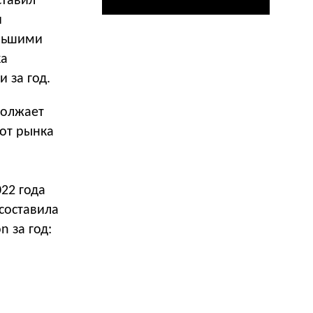
ставил
и
ольшими
ка
 за год.
должает
 от рынка
22 года
 составила
n за год: