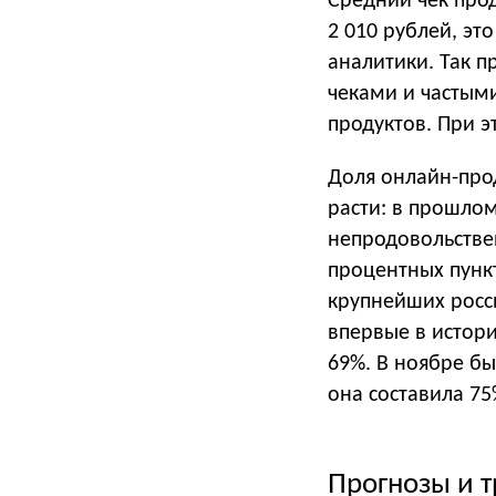
Средний чек прод
2 010 рублей, эт
аналитики. Так 
чеками и частым
продуктов. При э
Доля онлайн-про
расти: в прошлом
непродовольствен
процентных пункт
крупнейших росси
впервые в истори
69%. В ноябре бы
она составила 75
Прогнозы и 