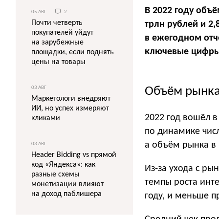
В 2022 году объё
05 АВГ
2
Почти четверть
трлн рублей и 2
покупателей уйдут
в ежегодном отч
на зарубежные
ключевые цифры 
площадки, если поднять
цены на товары
Объём рынка
03 АВГ
Маркетологи внедряют
ИИ, но успех измеряют
2022 год вошёл в
кликами
по динамике числ
а объём рынка в р
03 АВГ
Header Bidding vs прямой
код «Яндекса»: как
Из-за ухода с ры
разные схемы
темпы роста инте
монетизации влияют
на доход паблишера
году, и меньше п