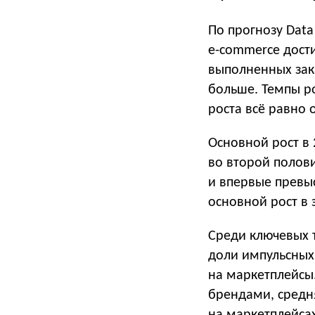
По прогнозу Data
e-commerce дости
выполненных зака
больше. Темпы ро
роста всё равно
Основной рост в
во второй полови
и впервые превы
основной рост в 
Среди ключевых т
доли импульсных
на маркетплейсы
брендами, средн