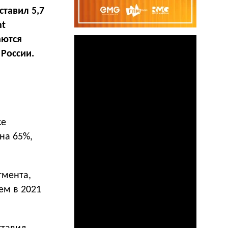
ставил 5,7
ht
аются
России.
ce
на 65%,
гмента,
ем в 2021