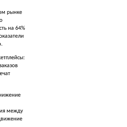
ком рынке
о
сть на 64%
оказатели
.
кетплейсы:
заказов
ечат
снижение
ния между
одвижение