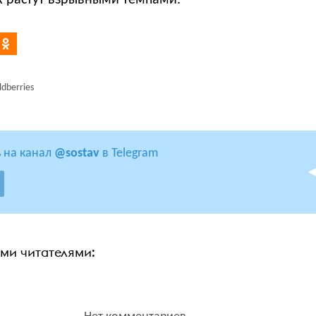
х растут взрывными темпами.
ldberries
 на канал
@sostav
в Telegram
ими читателями: