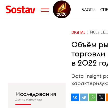
БЛОГИ
СП
ИССЛЕД
DIGITAL
Объём ры
торговли 
в 2022 го
Data Insight
характеризую
Исследования
другие материалы