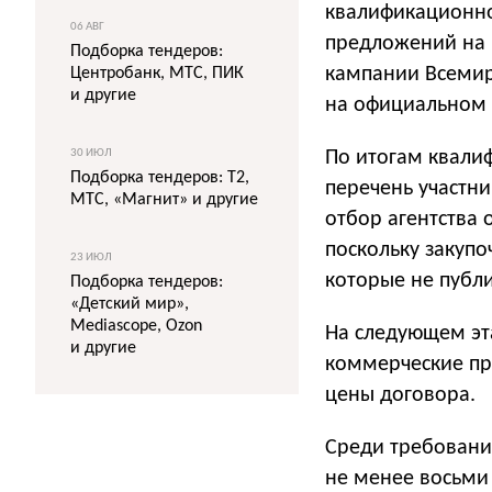
квалификационно
06 АВГ
предложений на
Подборка тендеров:
кампании Всемир
Центробанк, МТС, ПИК
и другие
на официальном с
30 ИЮЛ
По итогам квали
Подборка тендеров: T2,
перечень участн
МТС, «Магнит» и другие
отбор агентства
поскольку закуп
23 ИЮЛ
которые не публи
Подборка тендеров:
«Детский мир»,
Mediascope, Ozon
На следующем эта
и другие
коммерческие п
цены договора.
Среди требовани
не менее восьми 