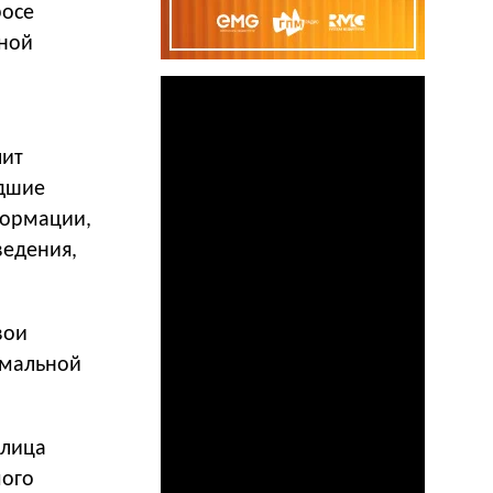
росе
ной
лит
едшие
формации,
ведения,
вои
имальной
рлица
мого