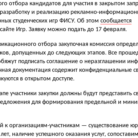
го отбора кандидатов для участия в закрытом зап
 разработку и реализацию рекламно-информацион
ных студенческих игр ФИСУ. Об этом
сообщается
айте Игр. Заявку можно подать до 17 февраля.
фикационного отбора закупочная комиссия опреде
иков, допущенных до следующих этапов. Все прош
 обяжут подписать соглашение о неразглашении ин
очная документация содержит конфиденциальные с
куются в открытом доступе.
пе участники закупки должны будут представить с
редложения для формирования предельной и мин
й к организациям-участникам — существование ю
лет, наличие успешного оказания услуг, сопостави