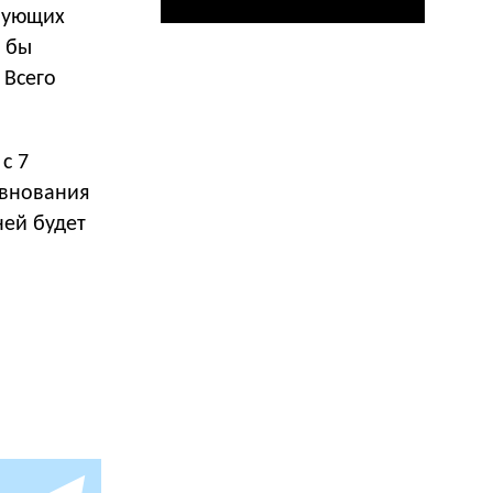
твующих
я бы
 Всего
с 7
евнования
ней будет