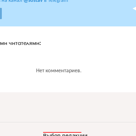
 на канал
@sostav
в Telegram
ими читателями:
Нет комментариев.
Выбор редакции