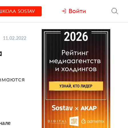
Войти
ШКОЛА
SOSTAV
11.02.2022
а
нимаются
чале