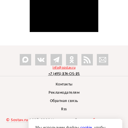
info@sostav.ru
+7 (495) 274-05-25
Контакты
Рекламодателям
Обратная связь
Rss
© Sostav.ru
1998-2026 Независимый проект
брендингового
агентства Depot
Мы используем файлы
cookie
, чтобы