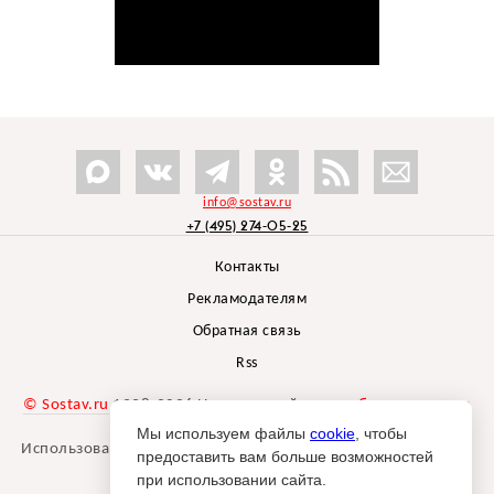
info@sostav.ru
+7 (495) 274-05-25
Контакты
Рекламодателям
Обратная связь
Rss
© Sostav.ru
1998-2026 Независимый проект
брендингового
агентства Depot
Мы используем файлы
cookie
, чтобы
Использование материалов Sostav.ru допустимо только при
предоставить вам больше возможностей
указании источника.
при использовании сайта.
Дизайн сайта -
Liqium
.