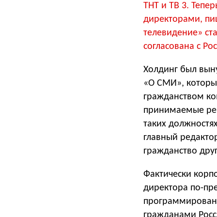
ТНТ и ТВ 3. Тепе
директорами, пи
телевидение» ст
согласована с Р
Холдинг был выну
«О СМИ», которы
гражданством ко
принимаемые реш
таких должностях
главный редакто
гражданство друг
Фактически корпо
директора по-пре
программировани
гражданами Росс