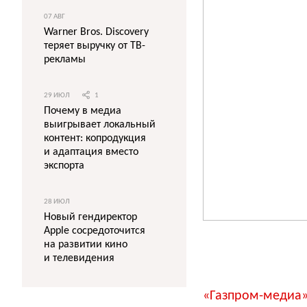
07 АВГ
Warner Bros. Discovery
теряет выручку от ТВ-
рекламы
29 ИЮЛ
1
Почему в медиа
выигрывает локальный
контент: копродукция
и адаптация вместо
экспорта
28 ИЮЛ
Новый гендиректор
Apple сосредоточится
на развитии кино
и телевидения
«Газпром-медиа»