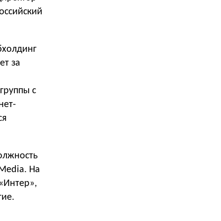
оссийский
бхолдинг
ет за
группы с
нет-
ся
должность
Media. На
«Интер»,
гие.