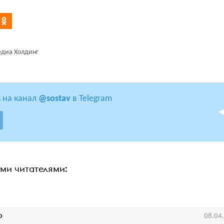
едиа Холдинг
 на канал
@sostav
в Telegram
ими читателями:
Ф
08.04