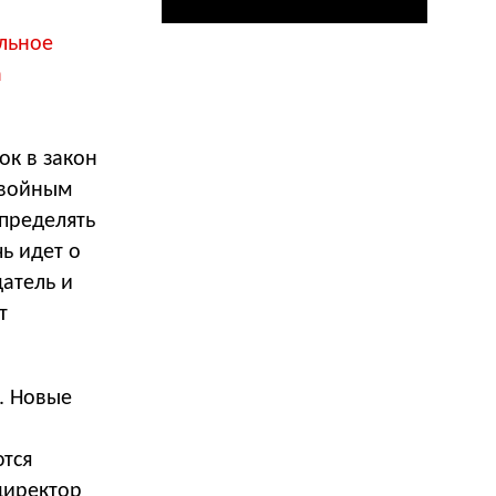
льное
а
ок в закон
двойным
пределять
ь идет о
датель и
т
. Новые
ются
директор