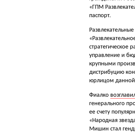
«ГПМ Развлекате
паспорт.
Развлекательные
«Развлекательное
стратегическое 
управление и бюд
крупными произв
дистрибуцию кон
юрлицом данной 
Фиалко
возглави
генерального про
ее счету популяр
«Народная звезда
Мишин стал генд