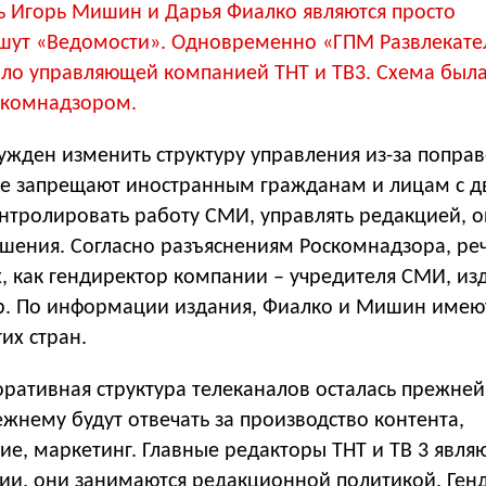
рь Игорь Мишин и Дарья Фиалко являются просто
шут «Ведомости». Одновременно «ГПМ Развлекате
ало управляющей компанией ТНТ и ТВ3. Схема был
оскомнадзором.
жден изменить структуру управления из-за поправ
е запрещают иностранным гражданам и лицам с 
нтролировать работу СМИ, управлять редакцией, о
ения. Согласно разъяснениям Роскомнадзора, реч
, как гендиректор компании – учредителя СМИ, из
р. По информации издания, Фиалко и Мишин имею
их стран.
ративная структура телеканалов осталась прежней
жнему будут отвечать за производство контента,
е, маркетинг. Главные редакторы ТНТ и ТВ 3 явля
ии, они занимаются редакционной политикой. Ген