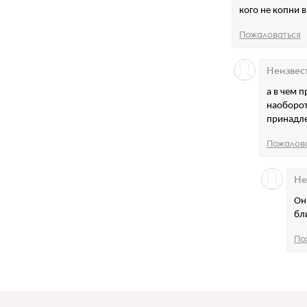
кого не копни в
Пожаловаться
Неизвес
а в чем 
наоборот
принадле
Пожалов
Не
Он
бл
По