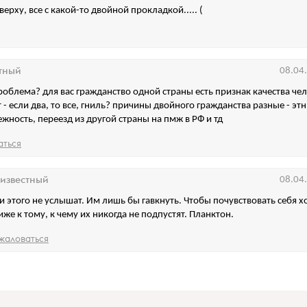
верху, все с какой-то двойной прокладкой..... (
тный
08.04
проблема? для вас гражданство одной страны есть признак качества че
 - если два, то все, гниль? причины двойного гражданства разные - эт
жность, переезд из другой страны на пмж в РФ и тд
аться
известный
08.04
и этого не услышат. Им лишь бы гавкнуть. Чтобы почувствовать себя х
иже к тому, к чему их никогда не подпустят. Планктон.
жаловаться