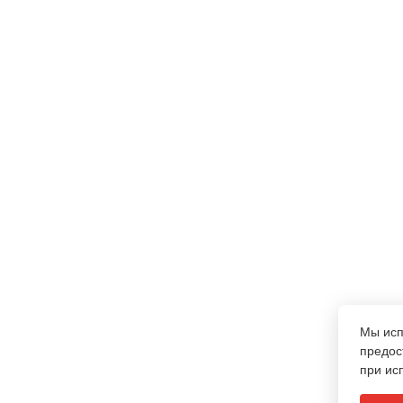
Мы ис
предос
при ис