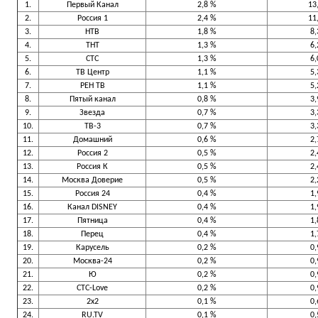
1.
Первый Канал
2,8 %
13
2.
Россия 1
2,4 %
11
3.
НТВ
1,8 %
8,
4.
ТНТ
1,3 %
6,
5.
СТС
1,3 %
6,
6.
ТВ Центр
1,1 %
5,
7.
РЕН ТВ
1,1 %
5,
8.
Пятый канал
0,8 %
3,
9.
Звезда
0,7 %
3,
10.
ТВ-3
0,7 %
3,
11.
Домашний
0,6 %
2,
12.
Россия 2
0,5 %
2,
13.
Россия К
0,5 %
2,
14.
Москва Доверие
0,5 %
2,
15.
Россия 24
0,4 %
1,
16.
Канал DISNEY
0,4 %
1,
17.
Пятница
0,4 %
1,
18.
Перец
0,4 %
1,
19.
Карусель
0,2 %
0,
20.
Москва-24
0,2 %
0,
21.
Ю
0,2 %
0,
22.
СТС-Love
0,2 %
0,
23.
2x2
0,1 %
0,
24.
RU.TV
0,1 %
0,