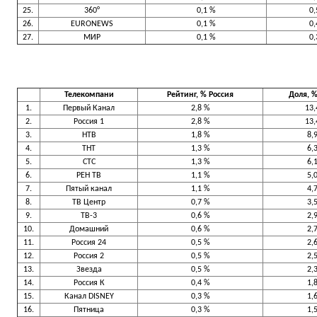
25.
360°
0,1 %
0,
26.
EURONEWS
0,1 %
0,
27.
МИР
0,1 %
0,
Телекомпани
Рейтинг, %
Россия
Доля, 
1.
Первый Канал
2,8 %
13,
2.
Россия 1
2,8 %
13,
3.
НТВ
1,8 %
8,
4.
ТНТ
1,3 %
6,
5.
СТС
1,3 %
6,
6.
РЕН ТВ
1,1 %
5,
7.
Пятый канал
1,1 %
4,
8.
ТВ Центр
0,7 %
3,
9.
ТВ-3
0,6 %
2,
10.
Домашний
0,6 %
2,
11.
Россия 24
0,5 %
2,
12.
Россия 2
0,5 %
2,
13.
Звезда
0,5 %
2,
14.
Россия К
0,4 %
1,
15.
Канал DISNEY
0,3 %
1,
16.
Пятница
0,3 %
1,