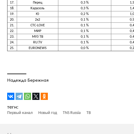
17.
Перец
0,3 %
1,
18.
Карусель
0,3 %
1,
19.
Ю
0,2 %
1,
20.
2х2
0,1 %
0,
21.
СТС-LOVE
0,1 %
0,
22.
МИР
0,1 %
0,
23.
МУЗ ТВ
0,1 %
0,
24.
RU.TV
0,1 %
0,
25.
EURONEWS
0,0 %
0,
Надежда Бережная
Первый канал
Новый год
TNS Russia
ТВ