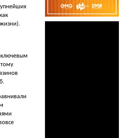
рупнейших
как
 жизни).
, ключевым
этому
газинов
б.
сравнивали
ым
тиями
вовсе