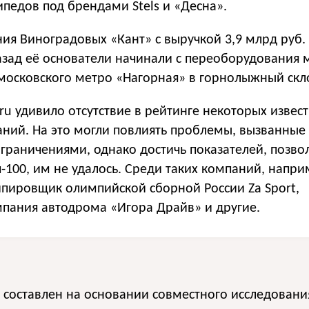
педов под брендами Stels и «Десна».
я Виноградовых «Кант» с выручкой 3,9 млрд руб. 
назад её основатели начинали с переоборудования
 московского метро «Нагорная» в горнолыжный скл
.ru удивило отсутствие в рейтинге некоторых извес
аний. На это могли повлиять проблемы, вызванные
раничениями, однако достичь показателей, позв
п-100, им не удалось. Среди таких компаний, напри
пировщик олимпийской сборной России Za Sport,
пания автодрома «Игора Драйв» и другие.
 составлен на основании совместного исследовани