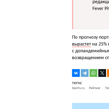
редакци
Fever Pi
По прогнозу порт
вырастет
на 25% г
с допандемийным
возвращением сп
Sports.ru
Рейтинг
То