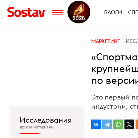
БЛОГИ
СП
ИСС
МАРКЕТИНГ
«Спортма
крупнейш
по версии
Это первый п
индустрии, от
Исследования
другие материалы