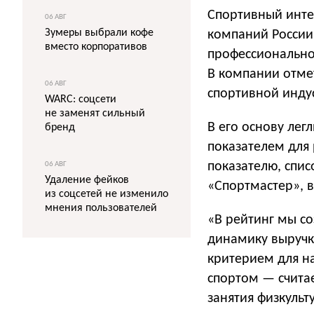
Спортивный инте
06 АВГ
Зумеры выбрали кофе
компаний России,
вместо корпоративов
профессиональног
В компании отме
06 АВГ
спортивной инду
WARC: соцсети
не заменят сильный
В его основу лег
бренд
показателем для
показателю, спи
06 АВГ
Удаление фейков
«Спортмастер», в
из соцсетей не изменило
мнения пользователей
«В рейтинг мы с
динамику выручк
критерием для на
спортом — считае
занятия физкульт