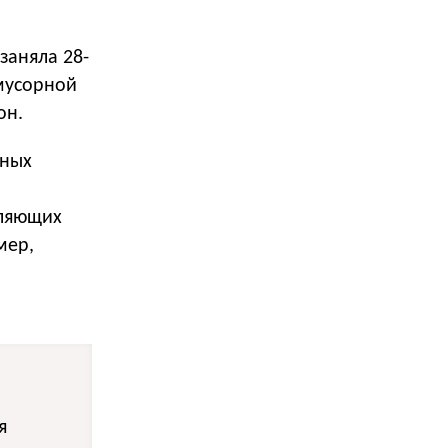
заняла 28-
 мусорной
он.
тных
оляющих
мер,
я