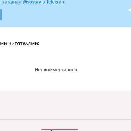
 на канал
@sostav
в Telegram
ими читателями:
Нет комментариев.