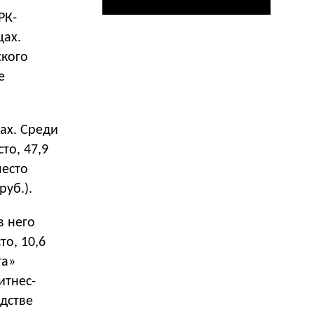
РК-
цах.
ского
е
ах. Среди
то, 47,9
место
уб.).
в него
о, 10,6
та»
итнес-
одстве