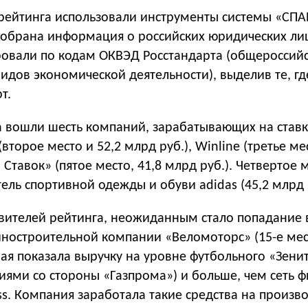
 рейтинга использовали инструменты системы «СПА
 собрана информация о российских юридических ли
овали по кодам ОКВЭД Росстандарта (общероссий
идов экономической деятельности), выделив те, гд
т.
а вошли шесть компаний, зарабатывающих на ставк
торое место и 52,2 млрд руб.), Winline (третье мес
 Ставок» (пятое место, 41,8 млрд руб.). Четвертое 
ель спортивной одежды и обуви adidas (45,2 млрд р
вителей рейтинга, неожиданным стало попадание 
ностроительной компании «Веломоторс» (15-е мест
рая показала выручку на уровне футбольного «Зени
иями со стороны «Газпрома») и больше, чем сеть ф
ss. Компания заработала такие средства на произв