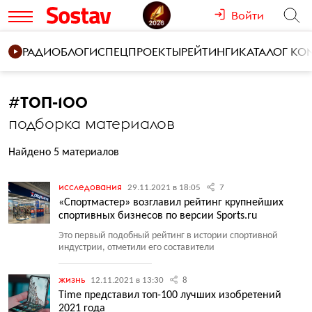
Войти
РАДИО
БЛОГИ
СПЕЦПРОЕКТЫ
РЕЙТИНГИ
КАТАЛОГ К
#
ТОП-100
подборка материалов
Найдено 5 материалов
исследования
29.11.2021 в 18:05
7
«Спортмастер» возглавил рейтинг крупнейших
спортивных бизнесов по версии Sports.ru
Это первый подобный рейтинг в истории спортивной
индустрии, отметили его составители
жизнь
12.11.2021 в 13:30
8
Time представил топ-100 лучших изобретений
2021 года