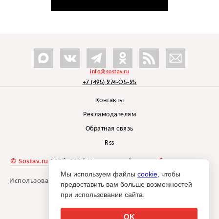
info@sostav.ru
+7 (495) 274-05-25
Контакты
Рекламодателям
Обратная связь
Rss
© Sostav.ru
1998-2026 Независимый проект
брендингового
агентства Depot
Мы используем файлы
cookie
, чтобы
Использование материалов Sostav.ru допустимо только при
предоставить вам больше возможностей
указании источника.
при использовании сайта.
Дизайн сайта -
Liqium
.
18+
OK