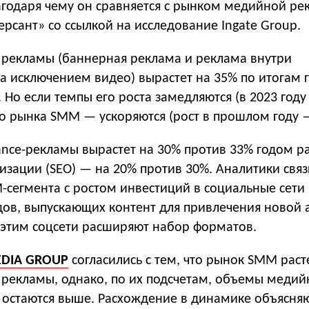
агодаря чему он сравняется с рынком медийной ре
рсант» со ссылкой на исследование Ingate Group.
рекламы (баннерная реклама и реклама внутри
а исключением видео) вырастет на 35% по итогам г
. Но если темпы его роста замедляются (в 2023 году
то рынка SMM — ускоряются (рост в прошлом году 
ance-рекламы вырастет на 30% против 33% годом р
изации (SEO) — на 20% против 30%. Аналитики свя
-сегмента с ростом инвестиций в социальные сети
дов, выпускающих контент для привлечения новой 
этим соцсети расширяют набор форматов.
EDIA GROUP
согласились с тем, что рынок SMM раст
рекламы, однако, по их подсчетам, объемы медий
 остаются выше. Расхождение в динамике объясняю