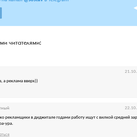
ими читателями:
21.10
, а реклама вверх))
тный
22.10
ько рекламщики в диджитале годами работу ищут с вилкой средней за
ра-ура.
аться