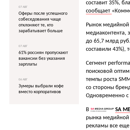
составит 35%, бл
07 АВГ
сообщает
«Комме
Оферы после успешного
собеседования чаще
Рынок медийной 
отклоняют те, кто
зарабатывает больше
медиаконтента, з
до 65,7 млрд руб
07 АВГ
составили 43%), 
61% россиян пропускают
вакансии без указания
Сегмент perform
зарплаты
поисковой оптим
темпы роста SMM
06 АВГ
Зумеры выбрали кофе
со стороны брен
вместо корпоративов
Одновременно с 
В
SA M
рынка медийной 
рекламы все еще