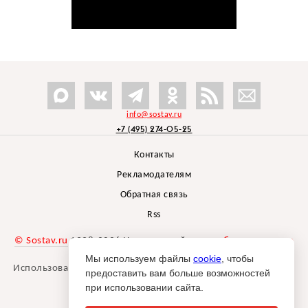
info@sostav.ru
+7 (495) 274-05-25
Контакты
Рекламодателям
Обратная связь
Rss
© Sostav.ru
1998-2026 Независимый проект
брендингового
агентства Depot
Мы используем файлы
cookie
, чтобы
Использование материалов Sostav.ru допустимо только при
предоставить вам больше возможностей
указании источника.
при использовании сайта.
Дизайн сайта -
Liqium
.