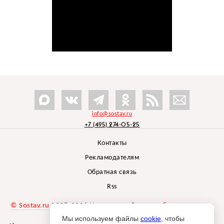
info@sostav.ru
+7 (495) 274-05-25
Контакты
Рекламодателям
Обратная связь
Rss
© Sostav.ru
1998-2026 Независимый проект
брендингового
агентства Depot
Мы используем файлы
cookie
, чтобы