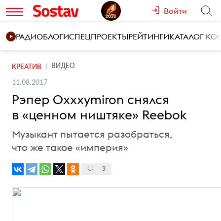
Войти
РАДИО
БЛОГИ
СПЕЦПРОЕКТЫ
РЕЙТИНГИ
КАТАЛОГ К
ВИДЕО
КРЕАТИВ
11.08.2017
Рэпер Oxxxymiron снялся
в «ценном ништяке» Reebok
Музыкант пытается разобраться,
что же такое «империя»
3