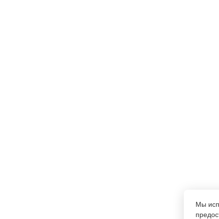
Мы ис
предос