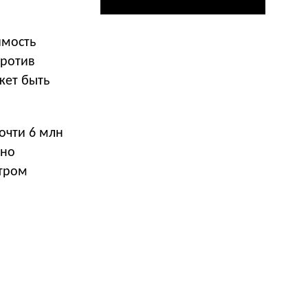
имость
против
жет быть
очти 6 млн
сно
отром