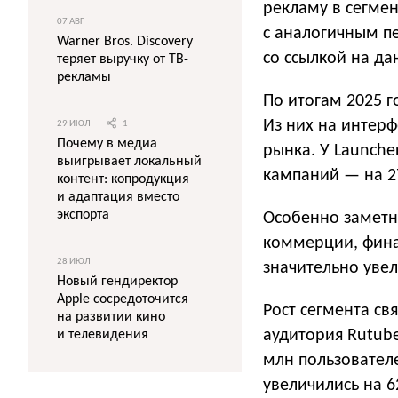
рекламу в сегмен
07 АВГ
с аналогичным п
Warner Bros. Discovery
со ссылкой на да
теряет выручку от ТВ-
рекламы
По итогам 2025 
Из них на интер
29 ИЮЛ
1
Почему в медиа
рынка. У Launche
выигрывает локальный
кампаний — на 2
контент: копродукция
и адаптация вместо
экспорта
Особенно заметн
коммерции, фина
28 ИЮЛ
значительно уве
Новый гендиректор
Apple сосредоточится
Рост сегмента св
на развитии кино
аудитория Rutube
и телевидения
млн пользователе
увеличились на 6