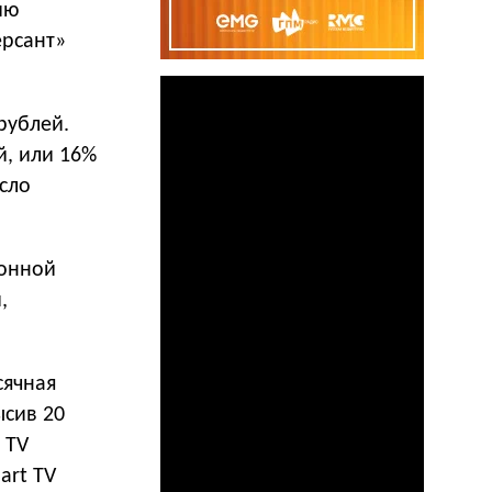
ию
ерсант»
рублей.
й, или 16%
сло
ронной
,
сячная
ысив 20
 TV
art TV