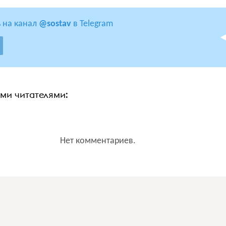
 на канал
@sostav
в Telegram
ими читателями:
Нет комментариев.