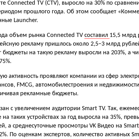
те Connected TV (CTV), выросло на 30% по сравнен
ериодом прошлого года. Об этом сообщает «Комм
нные Launcher.
года объем рынка Connected TV
составил
15,5 млрд 
фейсную рекламу пришлось около 2,5−3 млрд рубле
r бюджеты на такую рекламу выросли на 203%, а чи
75%.
ую активность проявляют компании из сфер элект
нсов, FMCG, автомобилестроения и недвижимости
личивая рекламные бюджеты.
язан с увеличением аудитории Smart TV. Так, ежеме
 на таких устройствах за год выросла на 35%, прев
й, а среднесуточные просмотры VK Видео на Smart
2%. По оценкам экспертов, количество активных Sm