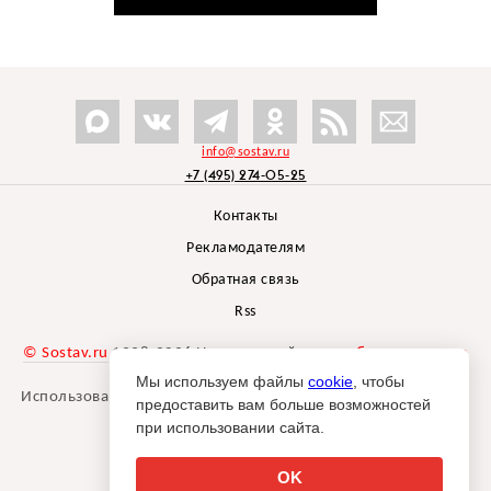
info@sostav.ru
+7 (495) 274-05-25
Контакты
Рекламодателям
Обратная связь
Rss
© Sostav.ru
1998-2026 Независимый проект
брендингового
агентства Depot
Мы используем файлы
cookie
, чтобы
Использование материалов Sostav.ru допустимо только при
предоставить вам больше возможностей
указании источника.
при использовании сайта.
Дизайн сайта -
Liqium
.
18+
OK