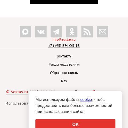
info@sostav.ru
+7 (495) 274-05-25
Контакты
Рекламодателям
Обратная связь
Rss
© Sostav.ru
1998-2026 Независимый проект
брендингового
агентства Depot
Мы используем файлы
cookie
, чтобы
Использование материалов Sostav.ru допустимо только при
предоставить вам больше возможностей
указании источника.
при использовании сайта.
Дизайн сайта -
Liqium
.
18+
OK