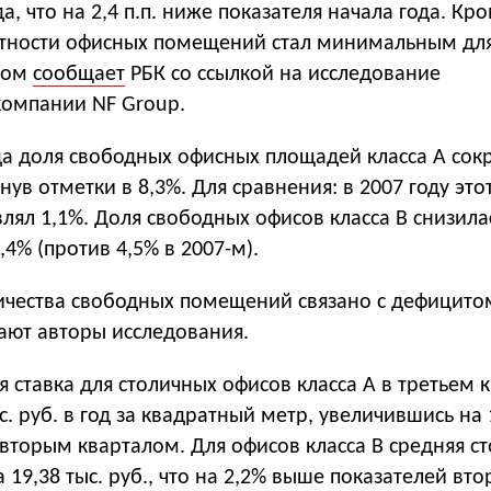
а, что на 2,4 п.п. ниже показателя начала года. Кро
нтности офисных помещений стал минимальным дл
этом
сообщает
РБК со ссылкой на исследование
компании NF Group.
да доля свободных офисных площадей класса А сок
игнув отметки в 8,3%. Для сравнения: в 2007 году это
влял 1,1%. Доля свободных офисов класса B снизилас
5,4% (против 4,5% в 2007-м).
чества свободных помещений связано с дефицито
ают авторы исследования.
 ставка для столичных офисов класса А в третьем 
ыс. руб. в год за квадратный метр, увеличившись на
вторым кварталом. Для офисов класса В средняя с
 19,38 тыс. руб., что на 2,2% выше показателей вто