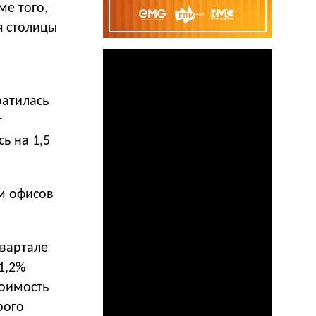
ме того,
я столицы
ратилась
т
ь на 1,5
м офисов
квартале
 1,2%
тоимость
рого