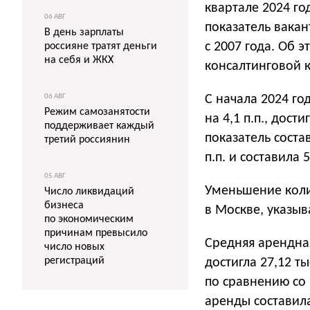
квартале 2024 год
06 АВГ
показатель вака
В день зарплаты
с 2007 года. Об 
россияне тратят деньги
на себя и ЖКХ
консалтинговой 
06 АВГ
С начала 2024 го
Режим самозанятости
на 4,1 п.п., дост
поддерживает каждый
показатель соста
третий россиянин
п.п. и составила 
05 АВГ
Уменьшение коли
Число ликвидаций
бизнеса
в Москве, указыв
по экономическим
причинам превысило
Средняя арендная
число новых
регистраций
достигла 27,12 т
по сравнению со 
аренды составила