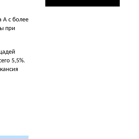
 А с более
сы при
ощадей
его 5,5%.
акансия