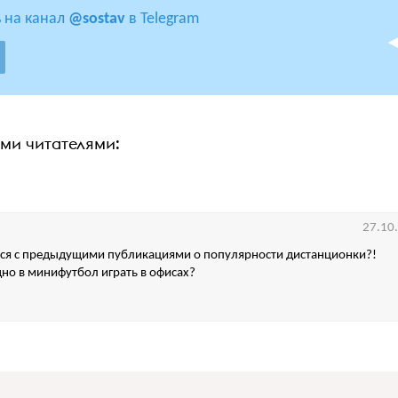
 на канал
@sostav
в Telegram
ими читателями:
27.10
тся с предыдущими публикациями о популярности дистанционки?!
но в минифутбол играть в офисах?