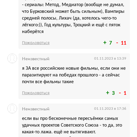
- сериалы: Метод, Медиатор (вообще не думал,
что Бурковский может быть сильным), Вампиры
средней полосы, Лихач (да, хотелось чего-то
лёгкого:)), Год культуры, Троцкий и ещё с пяток
наберётся
Пожаловаться
7
11
Неизвестный
01.11.2023 в 13:39
я ЗА все российские новые фильмы, если они не
паразитируют на победах прошлого - а сейчас
почти все фильмы такие
Пожаловаться
3
1
Неизвестный
01.11.2023 в 17:36
если вы про бесконечные пересъёмки самых
удачных проектов Советского Союза - то да, это
какая-то лажа. ещё не вытягивают.