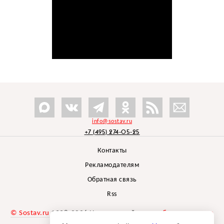
info@sostav.ru
+7 (495) 274-05-25
Контакты
Рекламодателям
Обратная связь
Rss
© Sostav.ru
1998-2026 Независимый проект
брендингового
агентства Depot