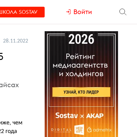
Войти
ШКОЛА
SOSTAV
28.11.2022
5
вайсах
ниже, чем
2 года