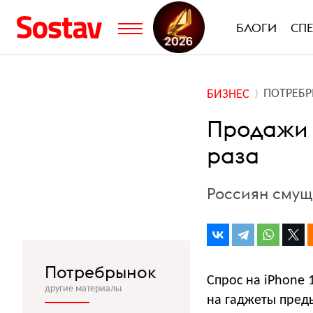
БЛОГИ
СП
ПОТРЕБ
БИЗНЕС
Продажи i
раза
Россиян смущ
Потребрынок
Спрос на iPhone 
другие материалы
на гаджеты пред