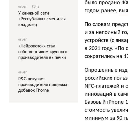
было продано 400
06 АВГ
1
годом ранее,
вы
У книжной сети
«Республика» сменился
По словам предст
владелец
и за неполный го
устройств (с янв
05 АВГ
«Нейропоток» стал
в 2021 году. «По
собственником крупного
сократились на 1
производителя выпечки
Опрошенные изда
05 АВГ
российских поль
P&G покупает
производителя пищевых
NFC-платежей и о
добавок Thorne
инноваций в сами
Базовый iPhone 1
стоимость увели
минимум за 90 ты