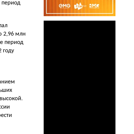
е период
пал
о 2,96 млн
же период
2 году
ванием
льших
 высокой.
ссии
рести