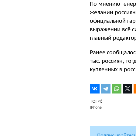
По мнению генера
желании россиян 
официальной гар
выражении всё с
главный редактор
Ранее
сообщалос
тыс. россиян, то
купленных в росс
IPhone
Подписывайтесь