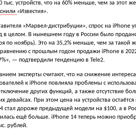
 тыс. устройств, что на 60% меньше, чем за этот ж
яснили
«Известия».
авителя «Марвел-дистрибуции», спрос на iPhone у
д в целом. В нынешнем году в России было продан
аря по ноябрь). Это на 35,2% меньше, чем за такой 
 сравнению с прошлым годом продажи iPhone в 202
7%», — подтвердили тенденцию в Tele2.
нием эксперты считают, что на снижение интереса
зователей к iPhone повлияла проблемы с использо
тключение других функций, а также отсутствие бо
х девайсах. При этом цена на устройства остаётся
4 стал дороже предыдущей модели на $100, а в Ро
чилась ещё больше. iPhone 14 теперь можно приоб
с. рублей.