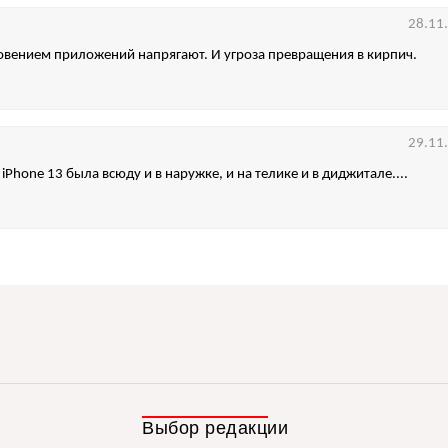
28.11
овением приложений напрягают. И угроза превращения в кирпич.
29.11
 iPhone 13 была всюду и в наружке, и на телике и в диджитале....
Выбор редакции