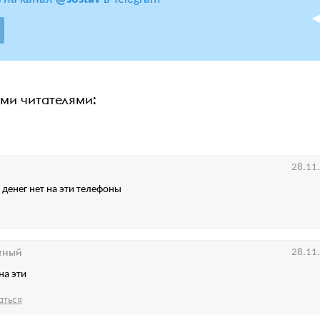
ими читателями:
28.11
 денег нет на эти телефоны
тный
28.11
на эти
аться