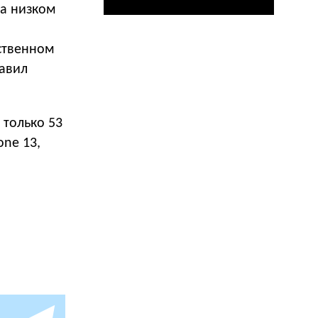
на низком
ственном
бавил
 только 53
one 13,