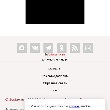
info@sostav.ru
+7 (495) 274-05-25
Контакты
Рекламодателям
Обратная связь
Rss
© Sostav.ru
1998-2026 Независимый проект
брендингового
агентства Depot
Мы используем файлы
cookie
, чтобы
Использование материалов Sostav.ru допустимо только при