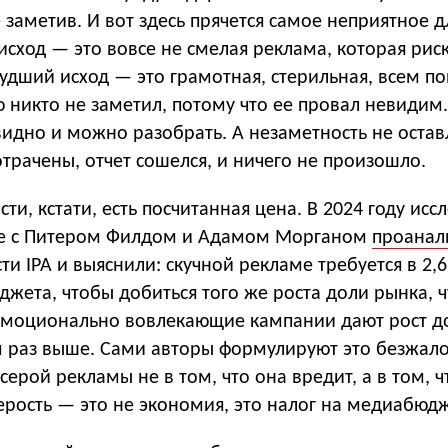
заметив. И вот здесь прячется самое неприятное д
исход — это вовсе не смелая реклама, которая рис
Худший исход — это грамотная, стерильная, всем п
 никто не заметил, потому что ее провал невидим
видно и можно разобрать. А незаметность не остав
отрачены, отчет сошелся, и ничего не произошло.
сти, кстати, есть посчитанная цена. В 2024 году ис
те с Питером Филдом и Адамом Морганом
проанал
ти IPA и выяснили: скучной рекламе требуется в 2,6
жета, чтобы добиться того же роста доли рынка, ч
 эмоционально вовлекающие кампании дают рост д
м раз выше. Сами авторы формулируют это безжал
серой рекламы не в том, что она вредит, а в том, ч
ерость — это не экономия, это налог на медиабюдж