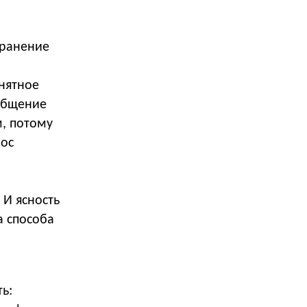
хранение
онятное
общение
, потому
рос
 И ясность
а способа
ь: