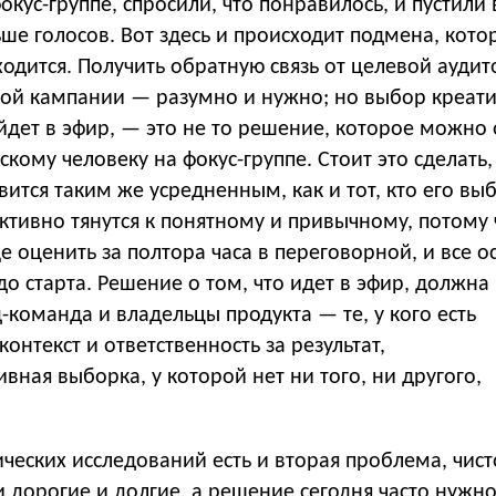
окус-группе, спросили, что понравилось, и пустили 
ше голосов. Вот здесь и происходит подмена, кото
одится. Получить обратную связь от целевой ауди
шой кампании — разумно и нужно; но выбор креат
йдет в эфир, — это не то решение, которое можно 
скому человеку на фокус-группе. Стоит это сделать,
овится таким же усредненным, как и тот, кто его вы
ктивно тянутся к понятному и привычному, потому 
 оценить за полтора часа в переговорной, и все о
до старта. Решение о том, что идет в эфир, должна
команда и владельцы продукта — те, у кого есть
онтекст и ответственность за результат,
ивная выборка, у которой нет ни того, ни другого,
ических исследований есть и вторая проблема, чист
и дорогие и долгие, а решение сегодня часто нужн