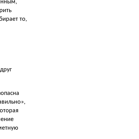
енным,
ирить
бирает то,
 друг
зопасна
авильно»,
которая
шение
аметную