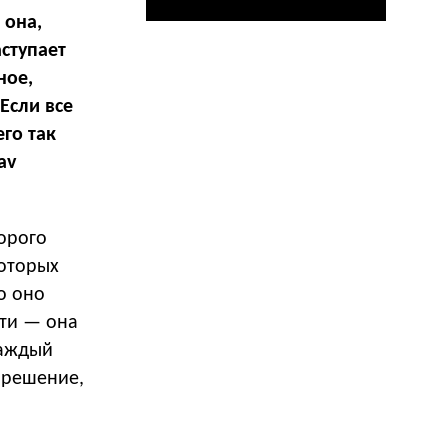
 она,
аступает
ное,
Если все
го так
av
дорого
которых
о оно
сти — она
каждый
 решение,