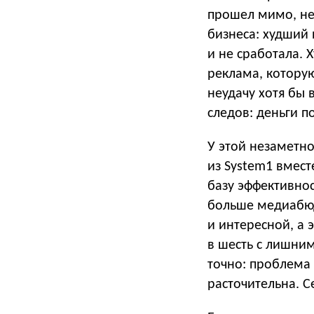
прошел мимо, не 
бизнеса: худший 
и не сработала. 
реклама, которую
неудачу хотя бы 
следов: деньги п
У этой незаметно
из System1 вмес
базу эффективнос
больше медиабюд
и интересной, а
в шесть с лишни
точно: проблема 
расточительна. С