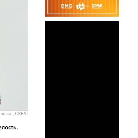
нюков, GREAT
лость.