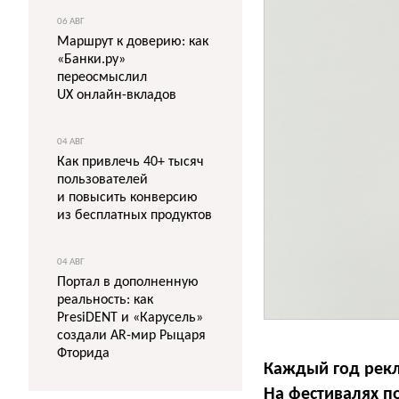
06 АВГ
Маршрут к доверию: как
«Банки.ру»
переосмыслил
UX онлайн-вкладов
04 АВГ
Как привлечь 40+ тысяч
пользователей
и повысить конверсию
из бесплатных продуктов
04 АВГ
Портал в дополненную
реальность: как
PresiDENT и «Карусель»
создали AR-мир Рыцаря
Фторида
Каждый год рекл
На фестивалях п