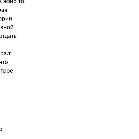
в эфир то,
рая
тории
ивной
отдать
брал:
что
строе
о
о