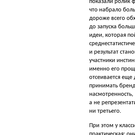
показали ролик ф
что набрало боль
дороже всего обх
до запуска боль
идеи, которая по
среднестатистиче
и результат стан
участники инстин
именно его проще
отсеивается еще 
принимать бренд-
насмотренность, к
а не репрезентат
ни третьего.
При этом у класс
практическая: он