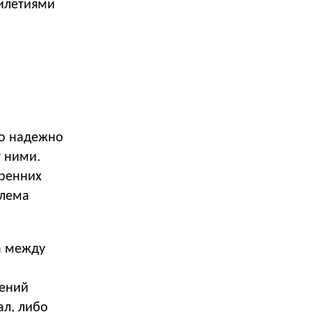
тилетиями
бо надежно
у ними.
тренних
блема
а между
щений
ал, либо