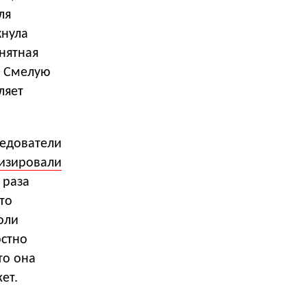
ля
кнула
онятная
. Смелую
ляет
следователи
изировали
 раза
то
оли
остно
то она
ет.