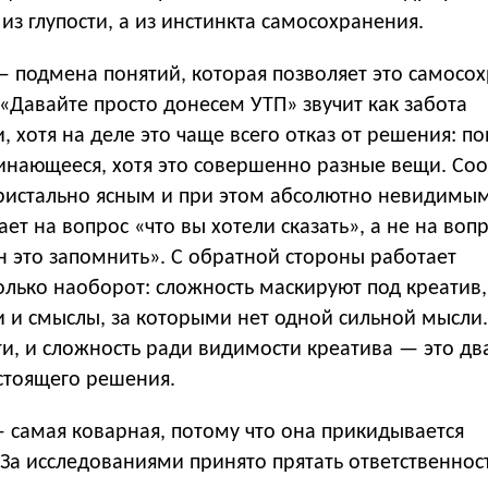
 из глупости, а из инстинкта самосохранения.
— подмена понятий, которая позволяет это самосо
 «Давайте просто донесем УТП» звучит как забота
, хотя на деле это чаще всего отказ от решения: п
инающееся, хотя это совершенно разные вещи. Со
ристально ясным и при этом абсолютно невидимым
ает на вопрос «что вы хотели сказать», а не на воп
н это запомнить». С обратной стороны работает
олько наоборот: сложность маскируют под креатив,
 и смыслы, за которыми нет одной сильной мысли.
и, и сложность ради видимости креатива — это дв
стоящего решения.
 самая коварная, потому что она прикидывается
За исследованиями принято прятать ответственност