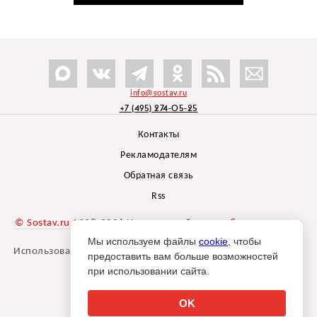
info@sostav.ru
+7 (495) 274-05-25
Контакты
Рекламодателям
Обратная связь
Rss
© Sostav.ru
1998-2026 Независимый проект
брендингового
агентства Depot
Мы используем файлы
cookie
, чтобы
Использование материалов Sostav.ru допустимо только при
предоставить вам больше возможностей
указании источника.
при использовании сайта.
Дизайн сайта -
Liqium
.
18+
OK