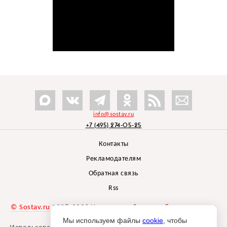
info@sostav.ru
+7 (495) 274-05-25
Контакты
Рекламодателям
Обратная связь
Rss
© Sostav.ru
1998-2026 Независимый проект
брендингового
агентства Depot
Мы используем файлы
cookie
, чтобы