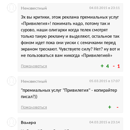
Неизвестный
04.03.2015 в 23:11
Эх вы критики, этож реклама премиальных услуг
«Привилегия»! понимать надо, потому так и
сурово, наши олигархи когда телек смотрят
только такую рекламу и выделяют, остальное так
фоном идет пока они уиски с семачками перед
экраном трескают. Чувствуете силу? Нет? ну вот и
не пользоваться вам никогда «Привилегией»
Пожаловаться
4
1
Неизвестный
05.03.2015 в 17:07
"премиальных услуг "Привилегия" - копирайтер
писал?))
Пожаловаться
Валера
04.03.2015 в 23:14