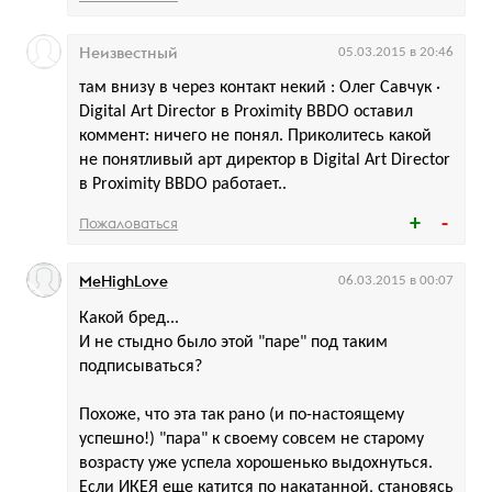
Неизвестный
05.03.2015 в 20:46
там внизу в через контакт некий : Олег Савчук ·
Digital Art Director в Proximity BBDO оставил
коммент: ничего не понял. Приколитесь какой
не понятливый арт директор в Digital Art Director
в Proximity BBDO работает..
Пожаловаться
MeHighLove
06.03.2015 в 00:07
Какой бред...
И не стыдно было этой "паре" под таким
подписываться?
Похоже, что эта так рано (и по-настоящему
успешно!) "пара" к своему совсем не старому
возрасту уже успела хорошенько выдохнуться.
Если ИКЕЯ еще катится по накатанной, становясь