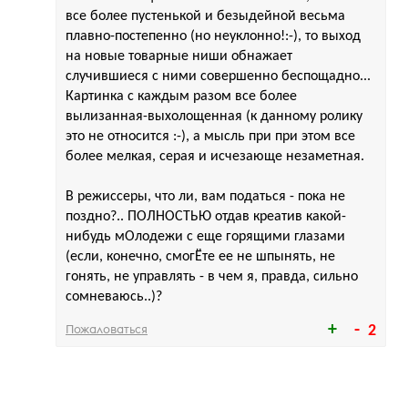
все более пустенькой и безыдейной весьма
плавно-постепенно (но неуклонно!:-), то выход
на новые товарные ниши обнажает
случившиеся с ними совершенно беспощадно...
Картинка с каждым разом все более
вылизанная-выхолощенная (к данному ролику
это не относится :-), а мысль при при этом все
более мелкая, серая и исчезающе незаметная.
В режиссеры, что ли, вам податься - пока не
поздно?.. ПОЛНОСТЬЮ отдав креатив какой-
нибудь мОлодежи с еще горящими глазами
(если, конечно, смогЁте ее не шпынять, не
гонять, не управлять - в чем я, правда, сильно
сомневаюсь..)?
Пожаловаться
2