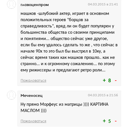
главоценпром
04.03.2015 в 21:41
машков -шлубокий актер, играет в основном
положительных героев "борцов за
справедливость", вряд ли он будет популярен у
большинства общества со своими принципами
и понятиями... общество сейчас уже другое,
если бы ему удалось сделать то же , что сейчас в
начале 90х то это был бы выстрел в 10ку, а
сейчас время таких как машков прошло.. как не
странно... и к огромному сожалению... по этому
ему рижиссеры и предлагают ретро роли...
Пожаловаться
8
Меченосец
04.03.2015 в 21:56
Ну прямо Морфеус из матрицы )))) КАРТИНА
МАСЛОМ ))))
Пожаловаться
5