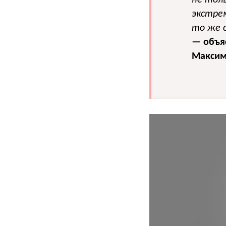
не тол
экстре
то же с
— объя
Максим