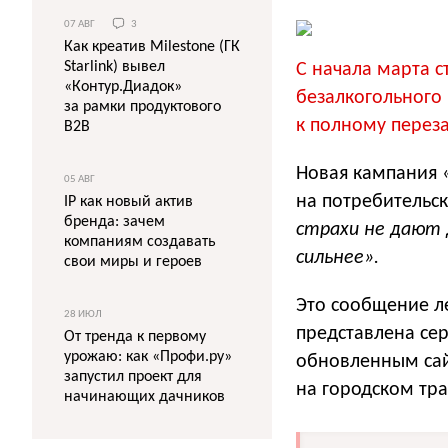
07 АВГ
3
Как креатив Milestone (ГК
Starlink) вывел
С начала марта 
«Контур.Диадок»
безалкогольного
за рамки продуктового
к полному переза
B2B
Новая кампания
05 АВГ
на потребительс
IP как новый актив
бренда: зачем
страхи не дают 
компаниям создавать
сильнее».
свои миры и героев
Это сообщение л
28 ИЮЛ
представлена се
От тренда к первому
урожаю: как «Профи.ру»
обновленным сай
запустил проект для
на городском тра
начинающих дачников