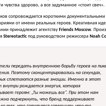
ти чувства здорово, а все задуманное
«
стоит свеч».
ков сопровождается короткими документальными
риями от имени реальных героев. Креативная иде
нии принадлежит агентству
Friends Moscow
. Прои
ия
Stereotactic
под руководством режиссера
Noah Co
тели передать внутреннюю борьбу героев на пик
ения. Поэтому сконцентрировались на секундах,
рых сплетаются разные эмоции. Именно в этот
 внутри рождается энергия, которая
ывает героям: „Ты можешь все“. При этом нам
ажно подчеркнуть, что бренд поддерживает