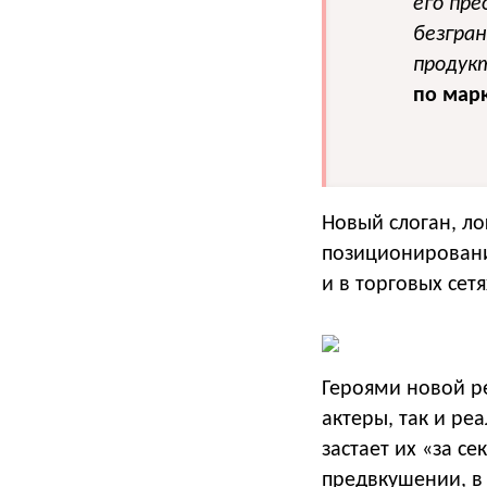
его пр
безгран
продукт
по марк
Новый слоган, ло
позиционировани
и в торговых сет
Героями новой р
актеры, так и ре
застает их «за с
предвкушении, в