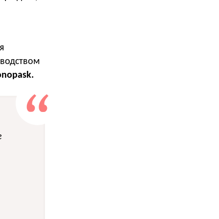
я
зводством
nopask.
е