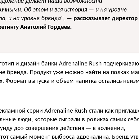
еодоление делает наши возможности
ичными. Об этом и вся история — и на уровне
а, и на уровне бренда",
— рассказывает директор
етингу Анатолий Гордеев.
готип и дизайн банки Adrenaline Rush подчеркива
е бренда. Продукт уже можно найти на полках ма
ях. Формат выпуска и объем напитка остались неи
екламной серии Adrenaline Rush стали как пригла
альные люди, которые сыграли в роликах самих себя
екунду до» совершения действия — в волнении,
 тот самый момент выброса адреналина. Бренд утв