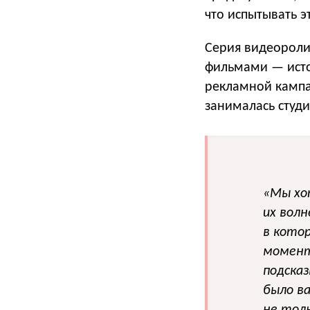
что испытывать э
Серия видеороли
фильмами — исто
рекламной кампа
занималась студ
«Мы хо
их волн
в кото
момент
подсказ
было в