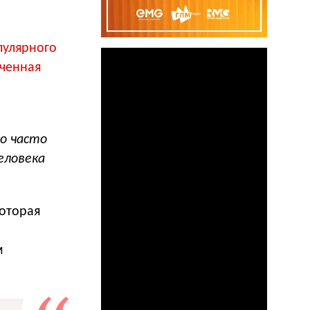
пулярного
оченная
но часто
еловека
оторая
м