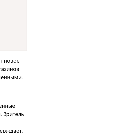
ют новое
газинов
зменными.
шенные
. Зритель
ерждает,