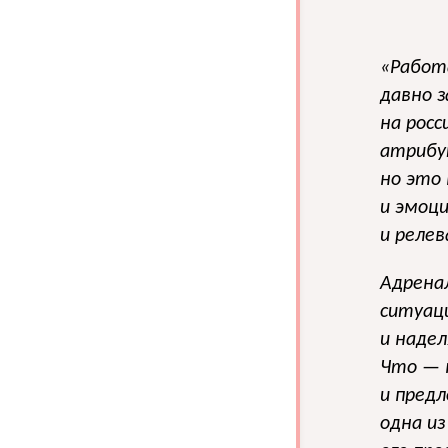
«Работ
давно з
на росс
атрибу
но это
и эмоц
и релев
Адрена
ситуац
и надел
Что — 
и пред
одна из