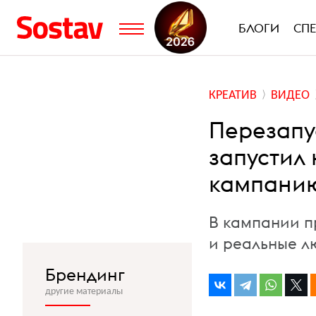
БЛОГИ
СП
КРЕАТИВ
ВИДЕО
Перезапус
запустил
кампани
В кампании п
и реальные л
Брендинг
другие материалы