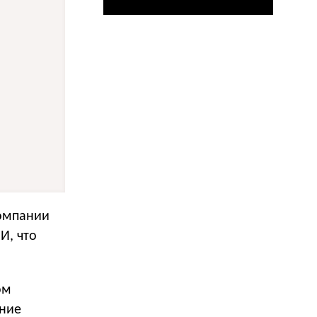
компании
И, что
ом
ание