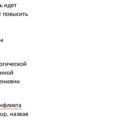
ь идет
т повысить
им
логической
енной
щениями
нфликта
oup, назвав