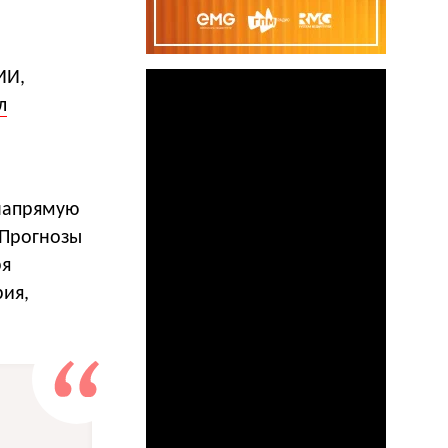
а
ИИ,
л
 напрямую
 Прогнозы
ря
ия,