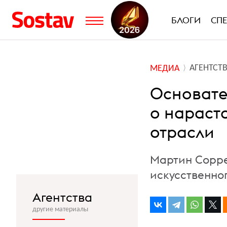
БЛОГИ
СП
АГЕНТСТ
МЕДИА
Основате
о нараст
отрасли
Мартин Сорре
искусственно
Агентства
другие материалы