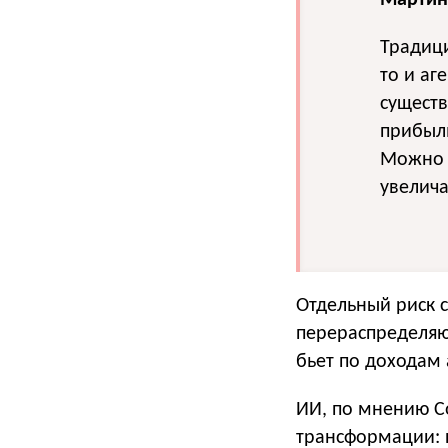
Мартин
Традици
то и аг
существ
прибыл
Можно 
увелича
Отдельный риск 
перераспределяют
бьет по доходам 
ИИ, по мнению С
трансформации: 