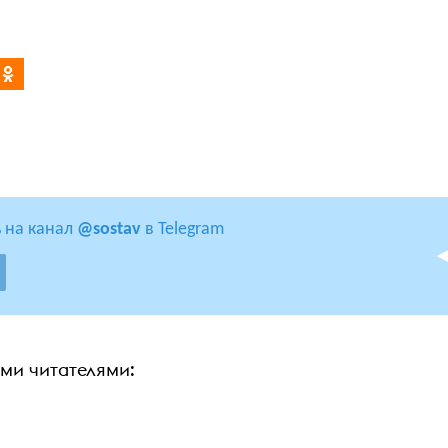
 на канал
@sostav
в Telegram
ими читателями: