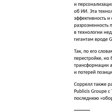
и персонализация
об ИИ. Эта техно
эффективность и
разрозненность 
в технологии нед
гигантам вроде G
Так, по его слов
перестройке, но 
трансформации а
и потерей позици
Соррелл также р
Publicis Groupe с
последнюю «обо