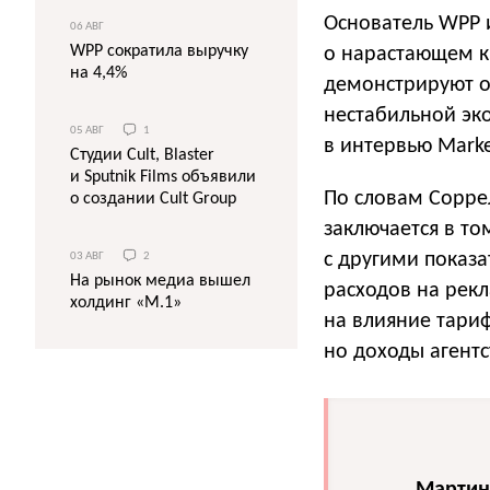
Основатель WPP и
06 АВГ
WPP сократила выручку
о нарастающем к
на 4,4%
демонстрируют о
нестабильной эк
05 АВГ
1
в интервью Marke
Студии Cult, Blaster
и Sputnik Films объявили
По словам Сорре
о создании Cult Group
заключается в то
с другими показа
03 АВГ
2
На рынок медиа вышел
расходов на рек
холдинг «М.1»
на влияние тари
но доходы агент