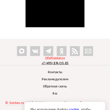
info@sostav.ru
+7 (495) 274-05-25
Контакты
Рекламодателям
Обратная связь
Rss
© Sostav.ru
1998-2026 Независимый проект
брендингового
агентства Depot
Мы используем файлы
cookie
, чтобы