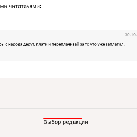
ими читателями:
30.10
ры с народа дерут, плати и переплачивай за то что уже заплатил.
Выбор редакции