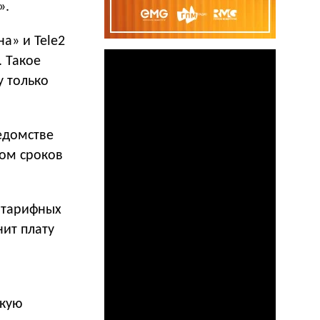
».
а» и Tele2
. Такое
у только
едомстве
том сроков
х тарифных
нит плату
скую