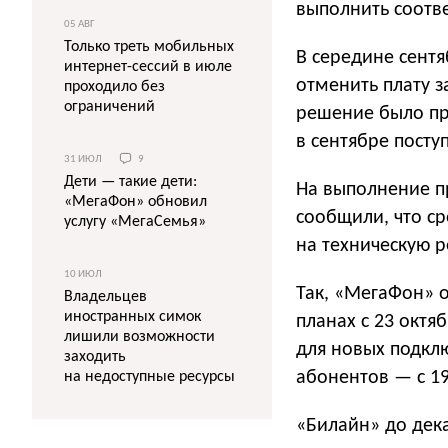
выполнить соотв
05 АВГ
Только треть мобильных
В середине сент
интернет-сессий в июле
отменить плату з
проходило без
ограничений
решение было при
в сентябре посту
31 ИЮЛ
9
Дети — такие дети:
На выполнение п
«МегаФон» обновил
сообщили, что с
услугу «МегаСемья»
на техническую 
10 ИЮЛ
Так, «МегаФон» о
Владельцев
иностранных симок
планах с 23 октя
лишили возможности
для новых подклю
заходить
абонентов — с 19
на недоступные ресурсы
«Билайн» до дека