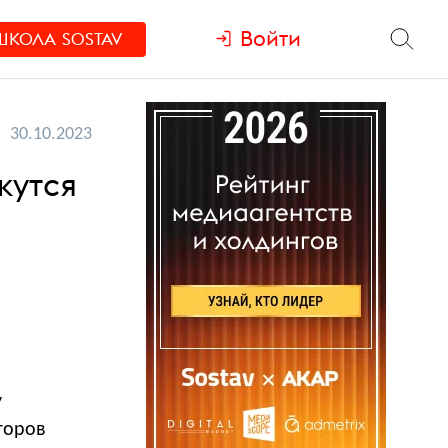
Войти
ШКОЛА
SOSTAV
30.10.2023
жутся
у
торов