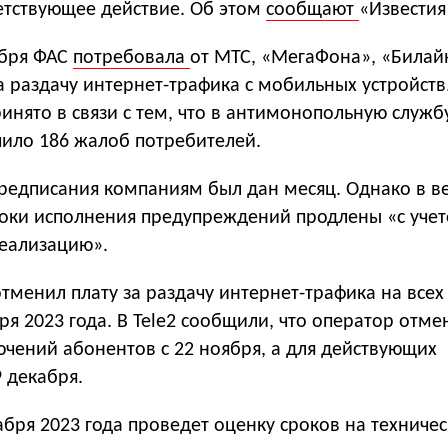
етствующее действие. Об этом
сообщают
«Известия
ября ФАС
потребовала
от МТС, «МегаФона», «Билайн
а раздачу интернет-трафика с мобильных устройств
нято в связи с тем, что в антимонопольную служб
пило 186 жалоб потребителей.
редписания компаниям был дан месяц. Однако в в
роки исполнения предупреждений продлены «с уче
реализацию».
тменил плату за раздачу интернет-трафика на все
бря 2023 года. В Tele2 сообщили, что оператор отме
чений абонентов с 22 ноября, а для действующих
 декабря.
бря 2023 года проведет оценку сроков на техниче