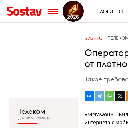
БЛОГИ
СП
ТЕЛЕКО
БИЗНЕС
Оператор
от платн
Такое требов
Телеком
«МегаФон», «Била
другие материалы
интернета с моби