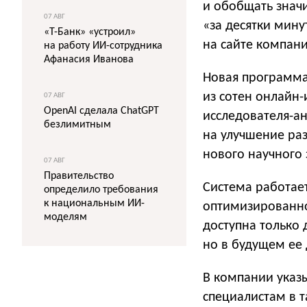
и обобщать знач
07 АВГ
«за десятки мину
«Т-Банк» «устроил»
на сайте компани
на работу ИИ-сотрудника
Афанасия Иванова
Новая программа
из сотен онлайн-
07 АВГ
OpenAI сделала ChatGPT
исследователя-ан
безлимитным
на улучшение раз
нового научного 
07 АВГ
Правительство
Система работает
определило требования
к национальным ИИ-
оптимизированной
моделям
доступна только 
но в будущем ее 
В компании указы
специалистам в т