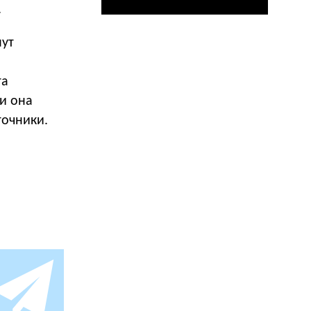
.
нут
та
и она
точники.