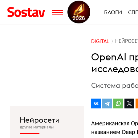
БЛОГИ
СП
НЕЙРОСЕ
DIGITAL
OpenAI п
исследов
Система рабо
Нейросети
Американская Op
другие материалы
названием Deep 