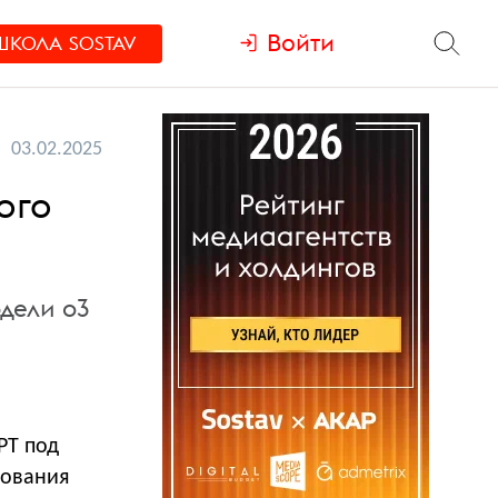
Войти
ШКОЛА
SOSTAV
03.02.2025
ого
дели o3
PT под
дования