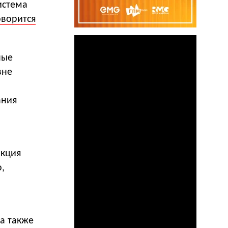
истема
оворится
ные
вне
ания
нкция
,
 а также