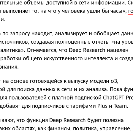
ительные объемы доступной в сети информации. С
т выполняет то, на что у человека ушли бы часы»,
г
и.
 по запросу находит, анализирует и обобщает дан
источников, создавая полноценные отчеты «на уро
алитика». Отмечается, что Deep Research нацелен
работки общего искусственного интеллекта и созд
знания.
 на основе готовящейся к выпуску модели o3,
 для поиска данных в сети и их анализа. Пока фу
для пользователей с платной подпиской ChatGPT Pro
добавят для подписчиков с тарифами Plus и Team.
вают, что функция Deep Research будет полезна
аких областях, как финансы, политика, управление,