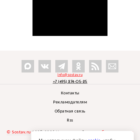
info@sostav.ru
+7 (495) 274-05-25
Контакты
Рекламодателям
Обратная связь
Rss
© Sostav.ru
1998-2026 Независимый проект
брендингового
агентства Depot