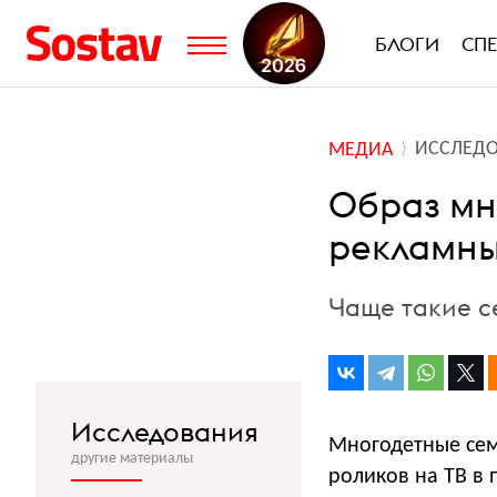
БЛОГИ
СП
ИССЛЕД
МЕДИА
Образ мно
рекламны
Чаще такие с
Исследования
Многодетные сем
другие материалы
роликов на ТВ в 