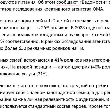
родуктов питания. Об этом
сообщают
«Ведомости» 
татов исследования креативного агентства OMA.
остоят из родителей и 1−2 детей встречались в рек
 намного чаще — в 26% роликов. В 2023 году показ
ления в роликах многодетных и нуклеарных семей 
2% соответственно. В рамках исследования агентст
о более 650 рекламных роликов на ТВ.
ных семей встречаются в 41% роликов из категори
ия». На второй позиции — автоиндустрия (40% рол
анковские услуги (31%).
кламных агентств поясняют, что средний потребит
циирует себя с членом многодетной семьи, а для р
айне важна личная релевантность с аудиторией. В 
 используется стандартный состав героев. Кроме тог