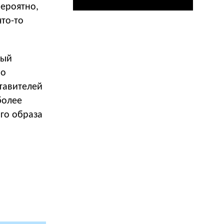
вероятно,
что-то
рый
но
тавителей
более
го образа