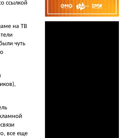
со ссылкой
ламе на ТВ
атели
были чуть
во
и
иков),
ель
екламной
связи
о, все еще