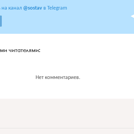
 на канал
@sostav
в Telegram
ими читателями:
Нет комментариев.