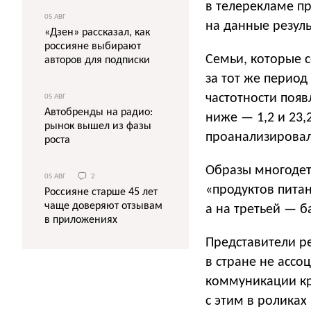
в телерекламе п
05 АВГ
на данные резуль
«Дзен» рассказал, как
россияне выбирают
Семьи, которые с
авторов для подписки
за тот же период
частотности появ
05 АВГ
Автобренды на радио:
ниже — 1,2 и 23,
рынок вышел из фазы
проанализировал
роста
Образы многодет
05 АВГ
2
«продуктов питан
Россияне старше 45 лет
чаще доверяют отзывам
а на третьей — б
в приложениях
Представители ре
в стране не ассо
коммуникации кр
с этим в роликах