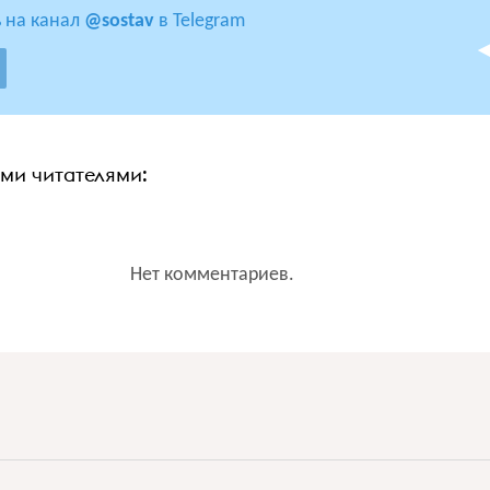
 на канал
@sostav
в Telegram
ими читателями:
Нет комментариев.