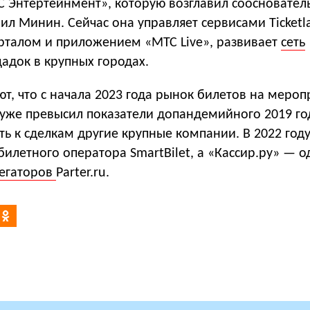
 Энтертейнмент», которую возглавил соосновател
л Минин. Сейчас она управляет сервисами Ticketl
орталом и приложением «МТС Live», развивает
сеть
адок в крупных городах.
т, что с начала 2023 года рынок билетов на мероп
 уже превысил показатели допандемийного 2019 го
ь к сделкам другие крупные компании. В 2022 году
билетного оператора SmartBilet, а «Кассир.ру» — о
регаторов
Parter.ru.