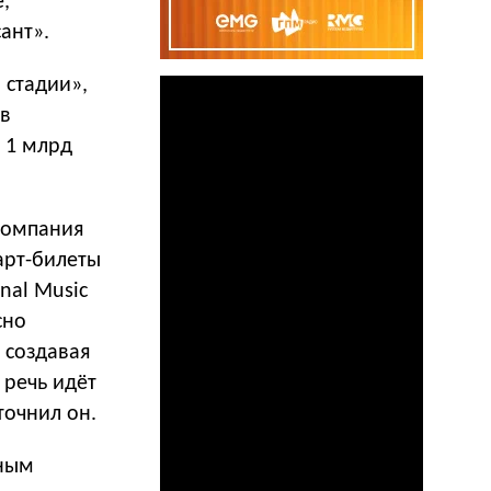
,
ант».
 стадии»,
ов
о 1 млрд
 Компания
арт-билеты
nal Music
сно
 создавая
 речь идёт
точнил он.
тным