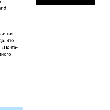
ь
and
риятия
да. Это
 «Почта-
дного