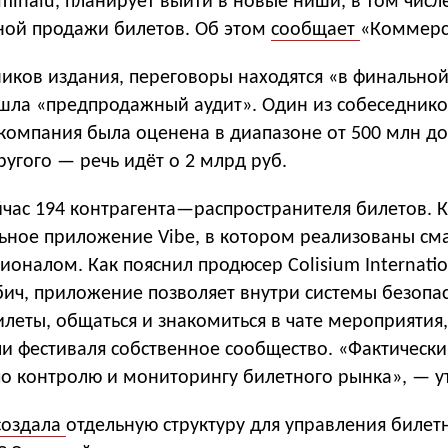
ominalu, планирует выйти в новые ниши, в том числе
ной продажи билетов. Об этом
сообщает
«Коммерс
иков издания, переговоры находятся «в финальной
шла «предпродажный аудит». Один из собеседник
я компания была оценена в диапазоне от 500 млн д
ругого — речь идёт о 2 млрд руб.
ейчас 194 контрагента—распространителя билетов.
ьное приложение Vibe, в котором реализованы см
оналом. Как пояснил продюсер Colisium Internatio
бич, приложение позволяет внутри системы безопа
леты, общаться и знакомиться в чате мероприятия,
ли фестиваля собственное сообщество. «Фактически
по контролю и мониторингу билетного рынка», — у
создала
отдельную структуру для управления биле