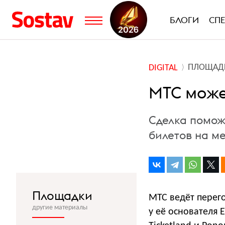
БЛОГИ
СП
ПЛОЩАД
DIGITAL
МТС може
Сделка помож
билетов на м
Площадки
МТС ведёт перег
другие материалы
у её основателя 