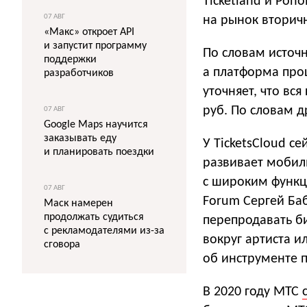
Ticketland и Pon
07 АВГ
на рынок вторич
«Макс» откроет API
и запустит программу
По словам источн
поддержки
а платформа про
разработчиков
уточняет, что вс
руб. По словам д
07 АВГ
Google Maps научится
заказывать еду
У TicketsCloud с
и планировать поездки
развивает мобил
с широким функци
07 АВГ
Forum Сергей Ба
Маск намерен
продолжать судиться
перепродавать би
с рекламодателями из-за
вокруг артиста и
сговора
об инструменте 
В 2020 году МТС