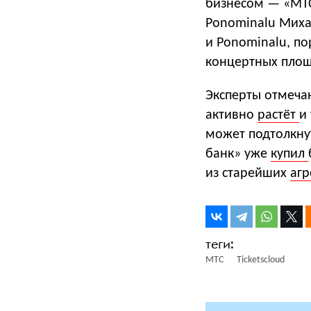
бизнесом — «МТС
Ponominalu Михаи
и Ponominalu, п
концертных площ
Эксперты отмечаю
активно
растёт
и
может подтолкнут
банк» уже
купил
из старейших
аг
МТС
Ticketscloud