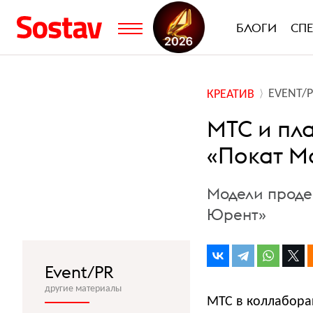
БЛОГИ
СП
EVENT/
КРЕАТИВ
МТС и пл
«Покат М
Модели проде
Юрент»
Event/PR
другие материалы
МТС в коллабора