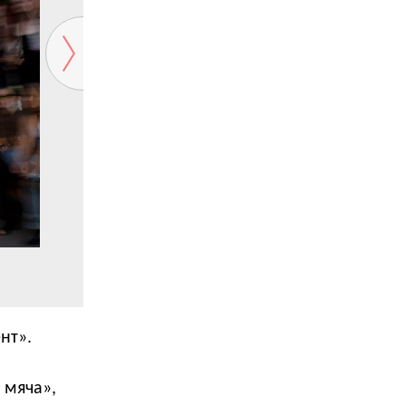
нт».
 мяча»,