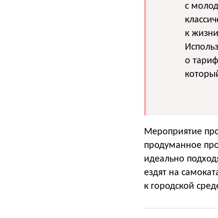
с молод
классич
к жизн
Использ
о тариф
которы
Мероприятие про
продуманное про
идеально подходя
ездят на самокат
к городской сре