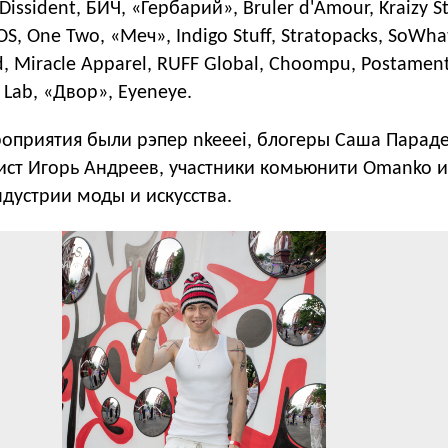
issident, БИЧ, «Гербарий», Bruler d'Amour, Kraizy St
FOS, One Two, «Меч», Indigo Stuff, Stratopacks, SoWha
, Miracle Apparel, RUFF Global, Choompu, Postament
 Lab, «Двор», Eyeneye.
роприятия были рэпер nkeeei, блогеры Саша Парад
илист Игорь Андреев, участники комьюнити Omanko и
дустрии моды и искусства.