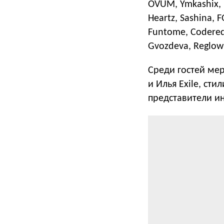
OVUM, Ymkashix, D
Heartz, Sashina, 
Funtome, Codered
Gvozdeva, Reglow
Среди гостей ме
и Илья Exile, ст
представители ин