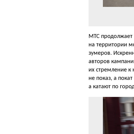
МТС продолжает 
на территории мо
зумеров. Искрен
авторов кампани
их стремление к
не показ, а пока
а катают по город