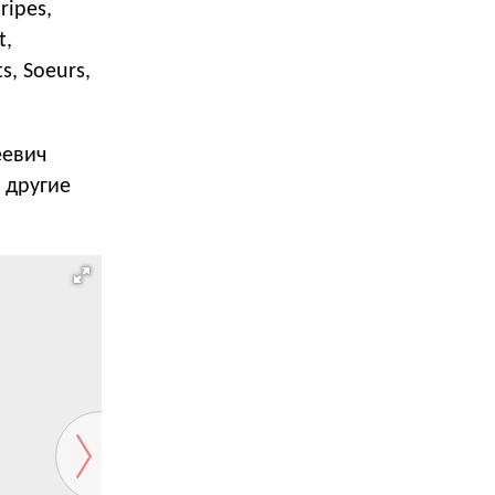
ripes,
t,
s, Soeurs,
еевич
 другие