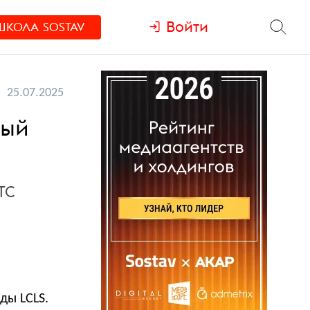
Войти
ШКОЛА
SOSTAV
25.07.2025
ный
ТС
ды LCLS.