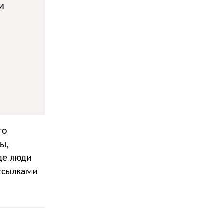
и
то
ы,
де люди
отсылками