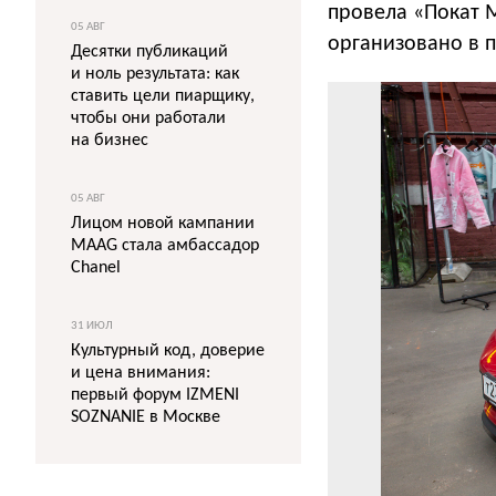
провела «Покат 
05 АВГ
организовано в 
Десятки публикаций
и ноль результата: как
ставить цели пиарщику,
чтобы они работали
на бизнес
05 АВГ
Лицом новой кампании
MAAG стала амбассадор
Chanel
31 ИЮЛ
Культурный код, доверие
и цена внимания:
первый форум IZMENI
SOZNANIE в Москве