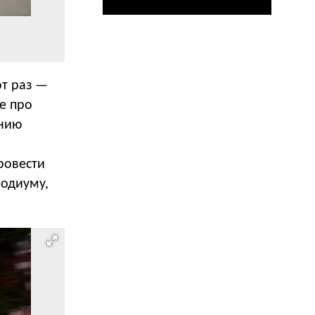
т раз —
е про
ению
ровести
подиуму,