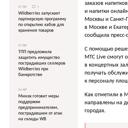
заказов напитков
07 АВГ
1
и напитки онлайн
Wildberries запускает
Москвы и Санкт-П
партнерскую программу
по открытию хабов для
в Москве и Екате
хранения товаров
сообщила пресс-
07 АВГ
С помощью решен
ТПП предложила
МТС Live смогут
защитить имущество
пострадавших селлеров
в концертных зал
Wildberries при
получать обслуж
банкротстве
к персоналу пло
06 АВГ
Как отметили в М
Минэк готовит меры
поддержки
направлены на до
предпринимателям,
городах.
пострадавшим от атак
на склады WB