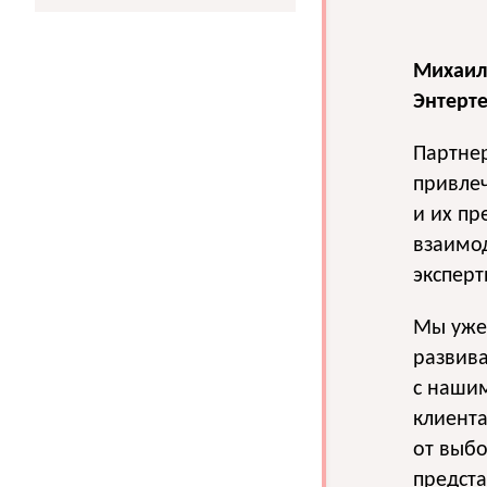
Михаил
Энтерт
Партнер
привлеч
и их пр
взаимод
эксперт
Мы уже 
развив
с наши
клиента
от выбо
предста