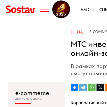
БЛОГИ
СП
E-COMME
DIGITAL
МТС инвес
онлайн-з
В рамках пар
смогут оплач
e-commerce
другие материалы
Корпоративный в