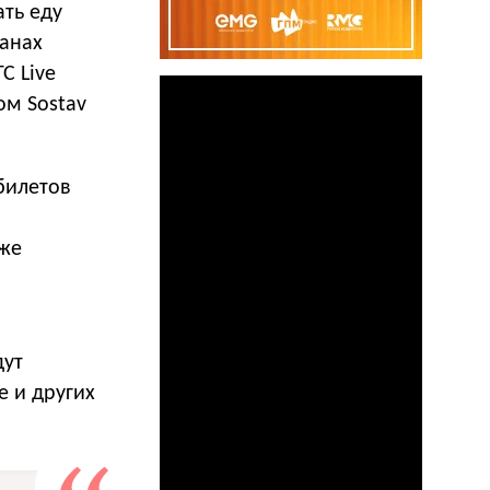
ать еду
ранах
С Live
ом Sostav
билетов
кже
дут
е и других