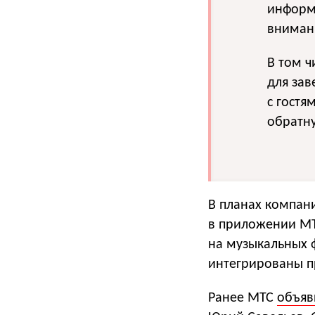
информи
внимани
В том ч
для за
с гост
обратну
В планах компан
в приложении МТС
на музыкальных фе
интегрированы п
Ранее МТС
объяв