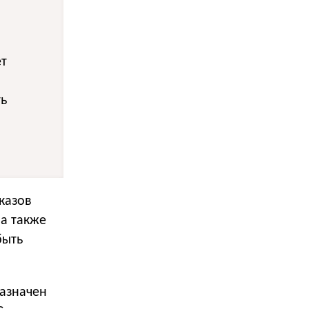
ет
ть
казов
 а также
быть
азначен