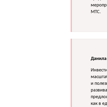
меропри
МТС.
Данила 
Инвест
масштаб
и полез
развив
предлож
как в е