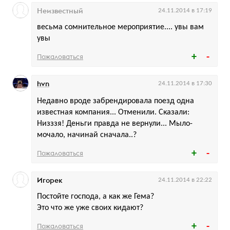
Неизвестный
24.11.2014 в 17:19
весьма сомнительное мероприятие.... увы вам
увы
Пожаловаться
hvn
24.11.2014 в 17:30
Недавно вроде забрендировала поезд одна
известная компания... Отменили. Сказали:
Низззя! Деньги правда не вернули... Мыло-
мочало, начинай сначала..?
Пожаловаться
Игорек
24.11.2014 в 22:22
Постойте господа, а как же Гема?
Это что же уже своих кидают?
Пожаловаться