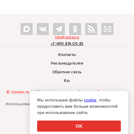
info@sostav.ru
+7 (495) 274-05-25
Контакты
Рекламодателям
Обратная связь
Rss
© Sostav.ru
1998-2026 Независимый проект
брендингового
агентства Depot
Мы используем файлы
cookie
, чтобы
Использование материалов Sostav.ru допустимо только при
предоставить вам больше возможностей
указании источника.
при использовании сайта.
Дизайн сайта -
Liqium
.
18+
OK