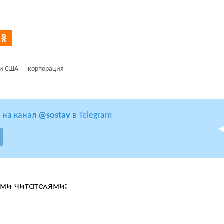
ти США
корпорация
 на канал
@sostav
в Telegram
ими читателями: