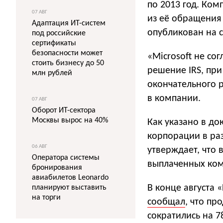
по 2013 год. Ком
07 АВГ
из её обращения 
Адаптация ИТ-систем
опубликован на 
под российские
сертификаты
безопасности может
«Microsoft не с
стоить бизнесу до 50
решение IRS, пр
млн рублей
окончательного 
в компании.
07 АВГ
Оборот ИТ-сектора
Москвы вырос на 40%
Как указано в до
корпорации в раз
06 АВГ
утверждает, что 
Оператора системы
выплаченных ком
бронирования
авиабилетов Leonardo
В конце августа 
планируют выставить
на торги
сообщал
, что пр
сократились на 7