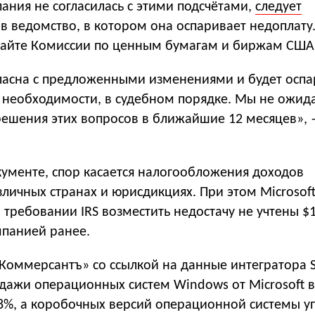
пания не согласилась с этими подсчётами,
следует
в ведомство, в котором она оспаривает недоплату
сайте Комиссии по ценным бумагам и биржам США
огласна с предложенными изменениями и будет оспа
и необходимости, в судебном порядке. Мы не ожид
решения этих вопросов в ближайшие 12 месяцев», 
кументе, спор касается налогообложения доходов
личных странах и юрисдикциях. При этом Microsof
в требовании IRS возместить недостачу не учтены $
панией ранее.
«Коммерсантъ» со ссылкой на данные интегратора S
одажи операционных систем Windows от Microsoft в
8%, а коробочных версий операционной системы уп