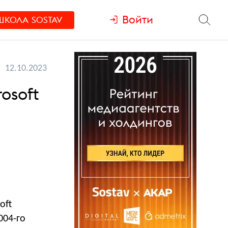
Войти
ШКОЛА
SOSTAV
12.10.2023
osoft
oft
004-го