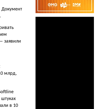
. Документ
.
ривать
аем
— заявили
t
10 млрд,
oftline
 штуках
али в 10