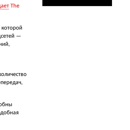
ает
The
в которой
цсетей —
ний,
количество
епередач,
собны
одобная