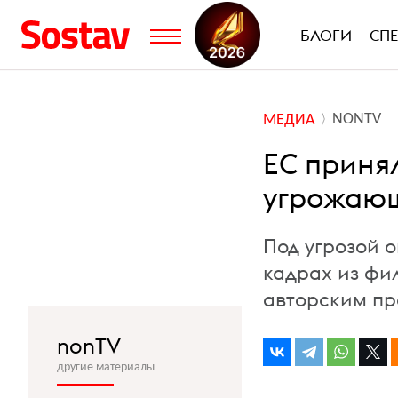
БЛОГИ
СП
NONTV
МЕДИА
ЕС приня
угрожаю
Под угрозой 
кадрах из фи
авторским п
nonTV
другие материалы