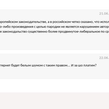
21.06
европейском законодательстве, а в российском четко сказано, что испо
го-либо произведения с целью пародии не является нарушением автор
е законодальство существенно более продвинутое-либеральное по с
22.06
нтернет будет белым шумом с таким правом... И за шо платим?