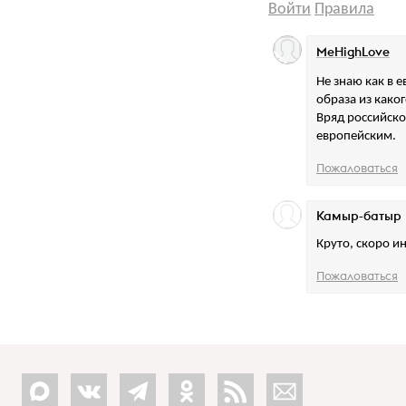
Войти
Правила
MeHighLove
Не знаю как в 
образа из како
Вряд российско
европейским.
Пожаловаться
Камыр-батыр
Круто, скоро и
Пожаловаться