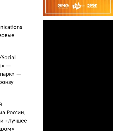
nications
изовые
/Social
л» —
опарк» —
ронзу
й
а России,
 и «Лучшее
ндром»