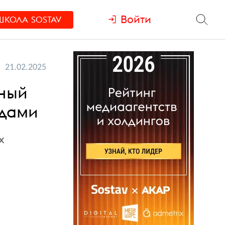
Войти
ШКОЛА
SOSTAV
21.02.2025
ьный
адами
х