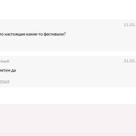
21.02
то настоящие какие-то фестивали?
тный
21.02
ектум да
аться