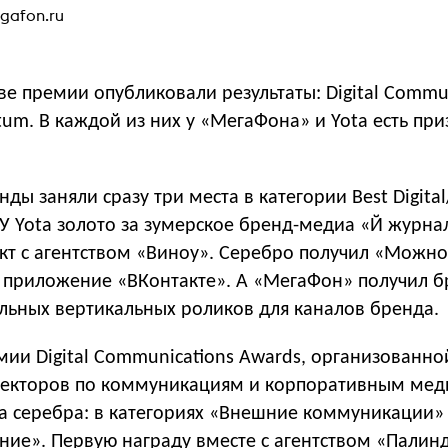
gafon.ru
ве премии опубликовали результаты: Digital Commu
tum. В каждой из них у «МегаФона» и Yota есть пр
ды заняли сразу три места в категории Best Digital
 У Yota золото за зумерское бренд-медиа «Й журна
кт с агентством «Виноу». Серебро получил «Можн
приложение «ВКонтакте». А «МегаФон» получил б
альных вертикальных роликов для каналов бренда.
ии Digital Communications Awards, организованно
екторов по коммуникациям и корпоративным меди
а серебра: в категориях «Внешние коммуникации»‎
ние». Первую награду вместе с агентством «Пали