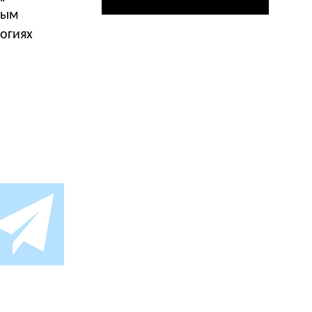
рым
огиях