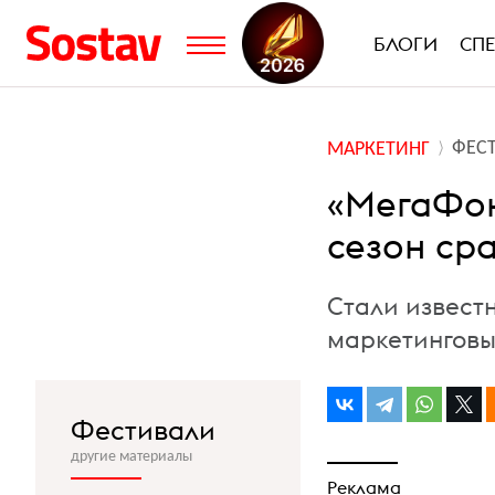
БЛОГИ
СП
ФЕС
МАРКЕТИНГ
«МегаФон
сезон ср
Стали извест
маркетинговы
Фестивали
другие материалы
Реклама