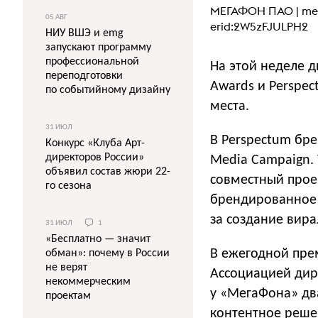
МЕГАФОН ПАО |
me
05 АВГ
erid:2W5zFJULPH2
НИУ ВШЭ и emg
запускают программу
профессиональной
На этой неделе д
переподготовки
Awards и Perspec
по событийному дизайну
места.
31 ИЮЛ
В Perspectum брен
Конкурс «Клуба Арт-
директоров России»
Media Campaign.
объявил состав жюри 22-
совместный прое
го сезона
брендированное 
за создание вир
31 ИЮЛ
1
«Бесплатно — значит
В ежегодной прем
обман»: почему в России
не верят
Ассоциацией дир
некоммерческим
у «МегаФона» дв
проектам
контентное реше