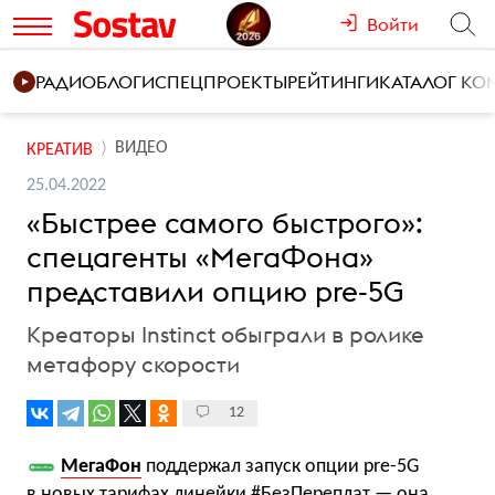
Войти
РАДИО
БЛОГИ
СПЕЦПРОЕКТЫ
РЕЙТИНГИ
КАТАЛОГ К
ВИДЕО
КРЕАТИВ
25.04.2022
«Быстрее самого быстрого»:
спецагенты «МегаФона»
представили опцию pre-5G
Креаторы Instinct обыграли в ролике
метафору скорости
12
МегаФон
поддержал запуск опции pre-5G
в новых тарифах линейки #БезПереплат — она