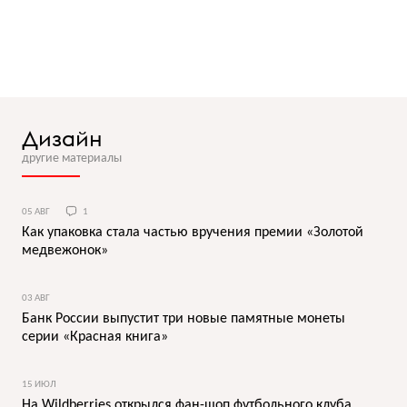
Дизайн
другие материалы
05 АВГ
1
Как упаковка стала частью вручения премии «Золотой
медвежонок»
03 АВГ
Банк России выпустит три новые памятные монеты
серии «Красная книга»
15 ИЮЛ
На Wildberries открылся фан-шоп футбольного клуба