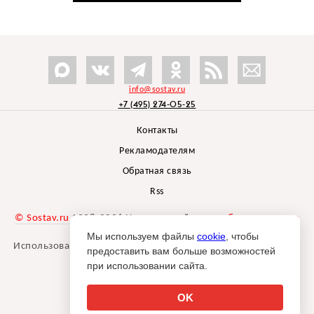
info@sostav.ru
+7 (495) 274-05-25
Контакты
Рекламодателям
Обратная связь
Rss
© Sostav.ru
1998-2026 Независимый проект
брендингового
агентства Depot
Мы используем файлы
cookie
, чтобы
Использование материалов Sostav.ru допустимо только при
предоставить вам больше возможностей
указании источника.
при использовании сайта.
Дизайн сайта -
Liqium
.
18+
OK