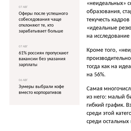
«неидеальных» с
07 АВГ
образования, ста
Оферы после успешного
текучесть кадров
собеседования чаще
отклоняют те, кто
«идеальные резю
зарабатывает больше
на исследование
07 АВГ
Кроме того, «не
61% россиян пропускают
производительност
вакансии без указания
зарплаты
тогда как на иде
на 56%.
06 АВГ
Зумеры выбрали кофе
Самая многочисл
вместо корпоративов
из него: малый 
гибкий график. В
среди этой катег
среди остальных 