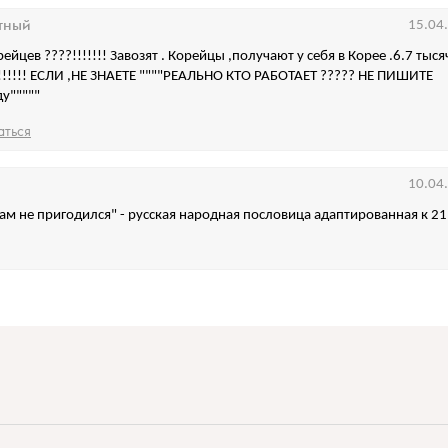
тный
15.04
ейцев ????!!!!!!! Завозят . Корейцы ,получают у себя в Корее .6.7 тыс
 !!!!!! ЕСЛИ ,НЕ ЗНАЕТЕ """"РЕАЛЬНО КТО РАБОТАЕТ ????? НЕ ПИШИТЕ
ду"""""
аться
10.04
 там не пригодился" - русская народная пословица адаптированная к 21