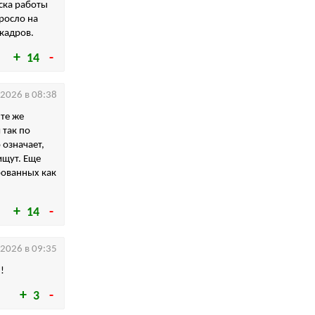
ска работы
росло на
кадров.
14
.2026 в 08:38
 те же
 так по
 означает,
ищут. Еще
рованных как
14
.2026 в 09:35
!
3