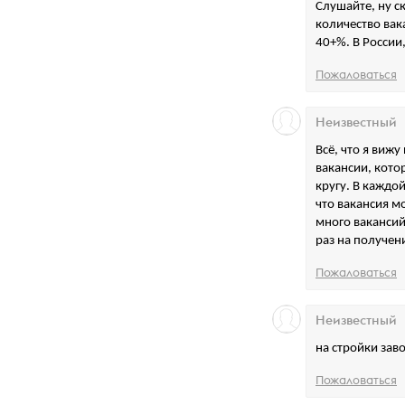
Слушайте, ну с
количество вак
40+%. В России
Пожаловаться
Неизвестный
Всё, что я виж
вакансии, кото
кругу. В каждо
что вакансия м
много вакансий
раз на получен
Пожаловаться
Неизвестный
на стройки заво
Пожаловаться