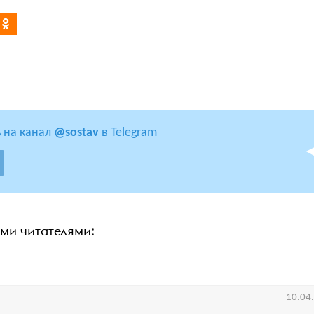
 на канал
@sostav
в Telegram
ими читателями:
10.04