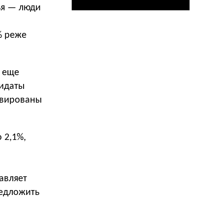
ья — люди
м
% реже
в еще
дидаты
ивированы
 2,1%,
авляет
редложить