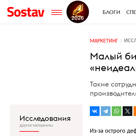
БЛОГИ
СП
ИСС
МАРКЕТИНГ
Малый би
«неидеал
Такие сотруд
производител
Исследования
другие материалы
Из-за острого д