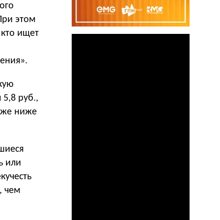
ого
При этом
 кто ищет
ения».
кую
5,8 руб.,
кже ниже
шиеся
ь или
кучесть
, чем