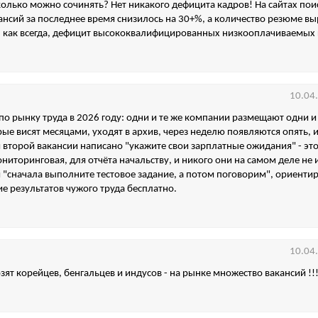
колько можно сочинять? Нет никакого дефицита кадров! На сайтах пои
ансий за последнее время снизилось на 30+%, а количество резюме вы
, как всегда, дефицит высококвалифицированных низкооплачиваемых 
10.04
у по рынку труда в 2026 году: одни и те же компании размещают одни и
рые висят месяцами, уходят в архив, через неделю появляются опять, и
й второй вакансии написано "укажите свои зарплатные ожидания" - это
ониторинговая, для отчёта начальству, и никого они на самом деле не 
 "сначала выполните тестовое задание, а потом поговорим", ориенти
ие результатов чужого труда бесплатно.
10.04
зят корейцев, бенгальцев и индусов - на рынке множество вакансий !!!