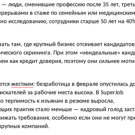
 — люди, сменившие профессию после 35 лет, трет
ерерывами в стаже по семейным или медицински
но исследованию, сотрудники старше 50 лет на 40
ать там, где крупный бизнес отсеивает кандидато
тического скрининга. При этом «неидеальные» кан
ем как кредит доверия, поэтому они сильнее мот
ется
жестким
: безработица в феврале опустилась до
искателей за рабочие места высока. В SuperJob
о терпимость к изъянам в резюме выросла,
щих практик стало меньше — кадровый голод заст
нижать требования, особенно если они не могут п
 крупных компаний.