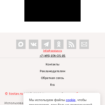
info@sostav.ru
+7 (495) 274-05-25
Контакты
Рекламодателям
Обратная связь
Rss
© Sostav.ru
1998-2026 Независимый проект
брендингового
агентства Depot
Мы используем файлы
cookie
, чтобы
Использование материалов Sostav.ru допустимо только при
предоставить вам больше возможностей