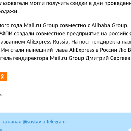
льзователи могли получить скидки в дни проведен
родажи.
ого года Mail.ru Group совместно с Alibaba Group,
 РФПИ
создали
совместное предприятие на российс
азванием AliExpress Russia. На пост гендиректа
наз
 Им стали нынешний глава AliExpress в России Лю 
тель гендиректора Mail.ru Group Дмитрий Сергеев
s
 на канал
@sostav
в Telegram