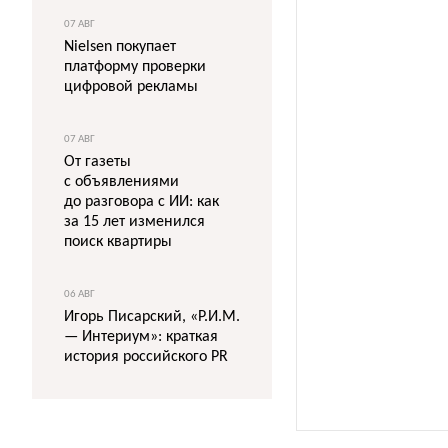
07 АВГ
Nielsen покупает
платформу проверки
цифровой рекламы
07 АВГ
От газеты
с объявлениями
до разговора с ИИ: как
за 15 лет изменился
поиск квартиры
06 АВГ
Игорь Писарский, «Р.И.М.
— Интериум»: краткая
история российского PR