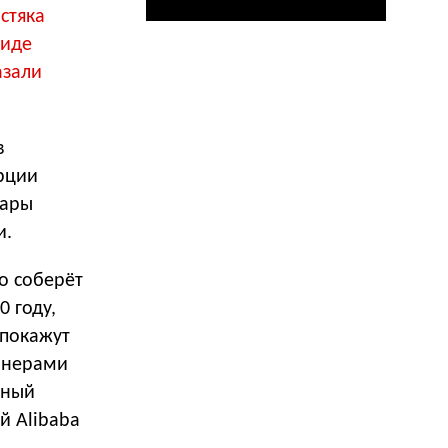
стяка
виде
азали
в
урции
вары
и.
то соберёт
0 году,
 покажут
айнерами
чный
й Alibaba