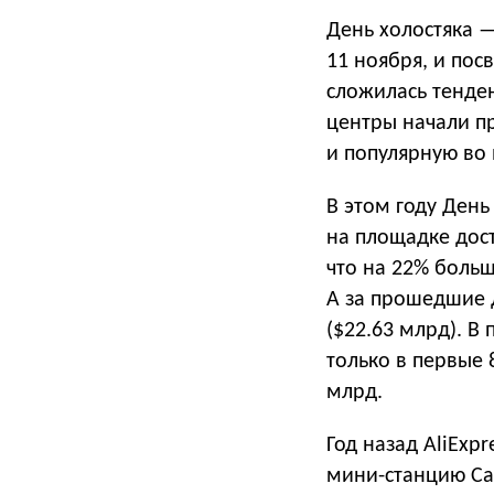
День холостяка 
11 ноября, и пос
сложилась тенден
центры начали п
и популярную во 
В этом году Ден
на площадке дос
что на 22% больш
А за прошедшие 
($22.63 млрд). 
только в первые 
млрд.
Год назад AliExpr
мини-станцию Can