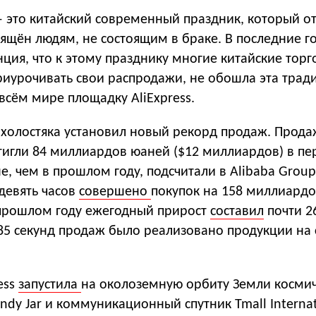
— это китайский современный праздник, который о
вящён людям, не состоящим в браке. В последние г
ция, что к этому празднику многие китайские тор
риурочивать свои распродажи, не обошла эта трад
всём мире площадку AliExpress.
ь холостяка установил новый рекорд продаж. Прод
тигли 84 миллиардов юаней ($12 миллиардов) в пер
е, чем в прошлом году, подсчитали в Alibaba Group
девять часов
совершено
покупок на 158 миллиард
В прошлом году ежегодный прирост
составил
почти 2
85 секунд продаж было реализовано продукции на 
ess
запустила
на околоземную орбиту Земли косми
dy Jar и коммуникационный спутник Tmall Internat