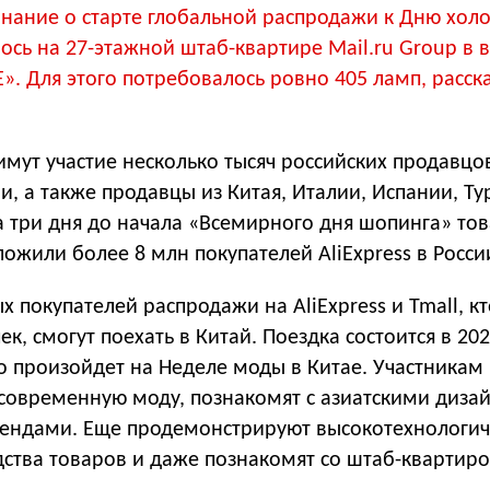
нание о старте глобальной распродажи к Дню холо
ось на 27-этажной штаб-квартире Mail.ru Group в 
E». Для этого потребовалось ровно 405 ламп, расск
мут участие несколько тысяч российских продавцо
сии, а также продавцы из Китая, Италии, Испании, Т
За три дня до начала «Всемирного дня шопинга» то
ложили более 8 млн покупателей AliExpress в Росси
х покупателей распродажи на AliExpress и Tmall, к
к, смогут поехать в Китай. Поездка состоится в 202
то произойдет на Неделе моды в Китае. Участникам
асовременную моду, познакомят с азиатскими диз
ендами. Еще продемонстрируют высокотехнологи
ства товаров и даже познакомят со штаб-квартиро