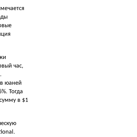
тмечается
оды
говые
иция
ажи
вый час,
.
ов юаней
6%. Тогда
сумму в $1
ческую
ional.