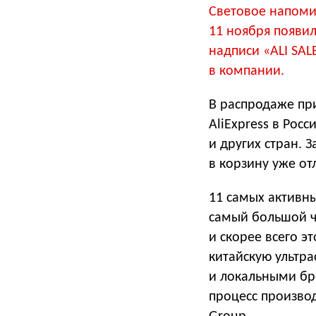
Световое напоми
11 ноября появил
надписи «ALI SAL
в компании.
В распродаже при
AliExpress в Рос
и других стран. 
в корзину уже от
11 самых активны
самый большой че
и скорее всего э
китайскую ультр
и локальными бр
процесс производ