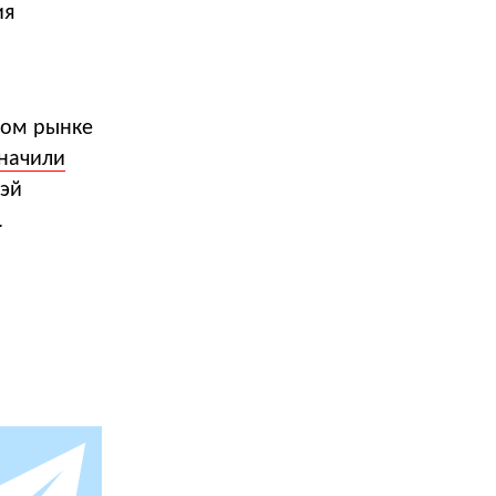
ия
ком рынке
начили
Вэй
.