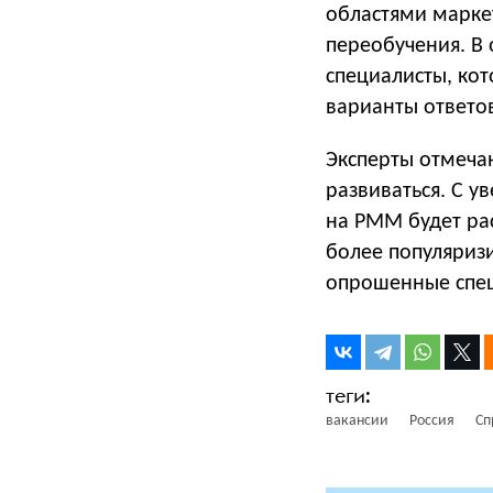
областями маркет
переобучения. В
специалисты, ко
варианты ответов
Эксперты отмеча
развиваться. С у
на PMM будет рас
более популяризи
опрошенные спец
вакансии
Россия
Сп