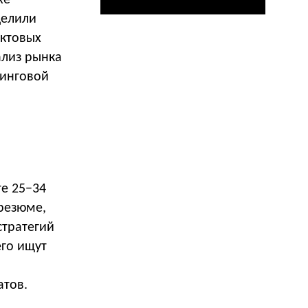
хе
делили
уктовых
ализ рынка
тинговой
те 25−34
 резюме,
стратегий
его ищут
атов.