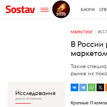
БЛОГИ
СП
ИСС
МАРКЕТИНГ
В России 
маркетол
Такие специа
рынке их пока
Исследования
другие материалы
Крупные IT-комп