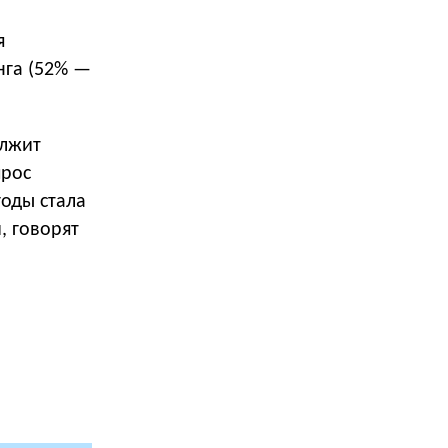
я
нга (52% —
олжит
прос
годы стала
, говорят