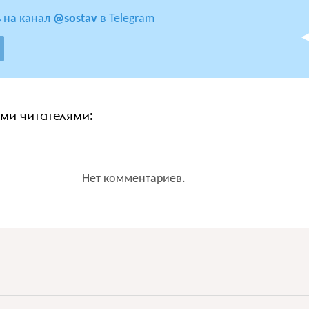
 на канал
@sostav
в Telegram
ими читателями:
Нет комментариев.