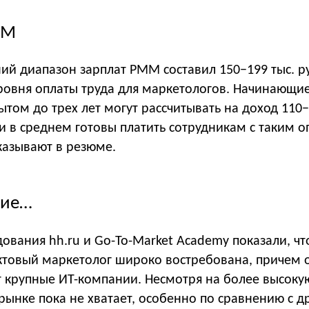
MM
ний диапазон зарплат PMM составил 150−199 тыс. ру
ровня оплаты труда для маркетологов. Начинающи
ытом до трех лет могут рассчитывать на доход 110−
и в среднем готовы платить сотрудникам с таким о
казывают в резюме.
ние…
дования hh.ru и Go-To-Market Academy показали, чт
ктовый маркетолог широко востребована, причем 
 крупные ИТ-компании. Несмотря на более высокую
рынке пока не хватает, особенно по сравнению с д