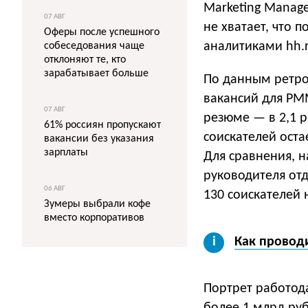
Marketing Manage
07 АВГ
не хватает, что 
Оферы после успешного
аналитиками hh.r
собеседования чаще
отклоняют те, кто
зарабатывает больше
По данным ретрос
вакансий для PMM
07 АВГ
резюме — в 2,1 р
61% россиян пропускают
соискателей оста
вакансии без указания
зарплаты
Для сравнения, н
руководителя от
06 АВГ
130 соискателей 
Зумеры выбрали кофе
вместо корпоративов
Как провод
Портрет работод