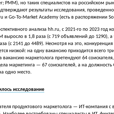
r; PMM), но таких специалистов на российском ры
подтверждают результаты исследования, проведенно
u и Go-To-Market Academy (есть в распоряжении Sos
пективного анализа hh.ru, с 2021-го по 2023 год к
 выросло в 1,8 раза (с 719 объявлений до 1290), а
аза (с 2141 до 4489). Несмотря на это, конкуренция
ется низкой: на одну вакансию приходится всего тр
а вакансию маркетолога претендуют 64 соискателя,
дела маркетинга — 67 соискателей, а на должност
на одно место.
илось исследование
ателя продуктового маркетолога — ИТ-компания с 