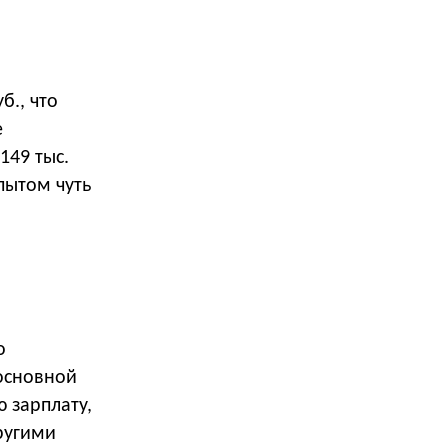
б., что
е
149 тыс.
пытом чуть
о
основной
 зарплату,
ругими