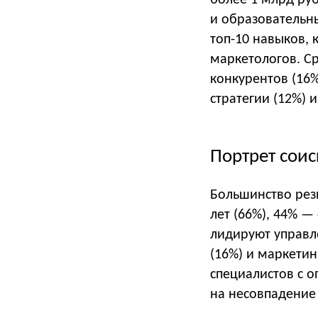
более 1 млрд руб
и образовательн
топ-10 навыков, 
маркетологов. С
конкурентов (16%
стратегии (12%) 
Портрет соис
Большинство резю
лет (66%), 44% —
лидируют управл
(16%) и маркетин
специалистов с о
на несовпадение