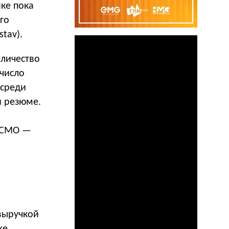
нке пока
го
tav).
оличество
 число
 среди
и резюме.
ь СМО —
выручкой