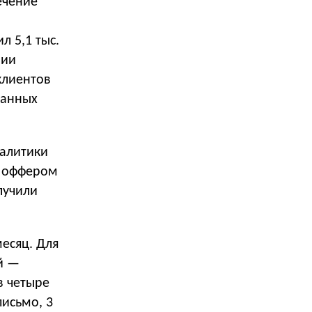
ечение
л 5,1 тыс.
нии
клиентов
ранных
налитики
с оффером
лучили
есяц. Для
й —
в четыре
письмо, 3