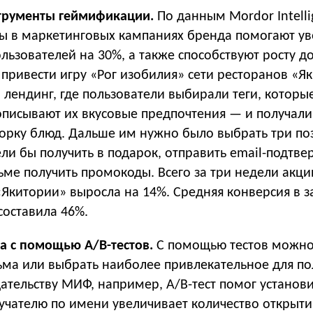
струменты геймификации.
По данным Mordor Intelli
ы в маркетинговых кампаниях бренда помогают ув
льзователей на 30%, а также способствуют росту д
привести игру «Рог изобилия» сети ресторанов «Як
 лендинг, где пользователи выбирали теги, которы
описывают их вкусовые предпочтения — и получали
орку блюд. Дальше им нужно было выбрать три по
ли бы получить в подарок, отправить email-подтв
ьме получить промокоды. Всего за три недели акци
«Якитории» выросла на 14%. Средняя конверсия в з
составила 46%.
а с помощью A/B-тестов.
С помощью тестов можно
ьма или выбрать наиболее привлекательное для по
тельству МИФ, например, A/B-тест помог установи
учателю по имени увеличивает количество открыти