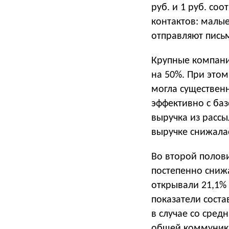
руб. и 1 руб. со
контактов: малы
отправляют пись
Крупные компани
на 50%. При этом
могла существенн
эффективно с баз
выручка из рассы
выручке снижалас
Во второй полови
постепенно снижа
открывали 21,1% 
показатели соста
в случае со сред
общей коммуника