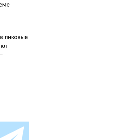
теме
 в пиковые
ают
 —