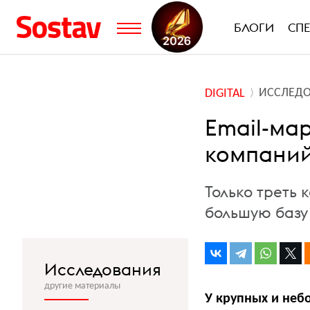
БЛОГИ
СП
ИССЛЕД
DIGITAL
Еmail-ма
компаний
Только треть
большую базу 
Исследования
другие материалы
У крупных и неб