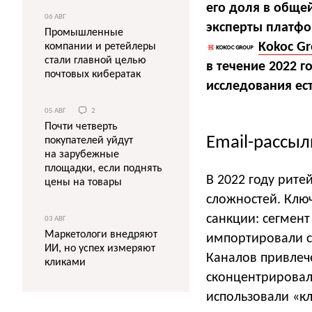
его доля в обще
06 АВГ
эксперты платфор
Промышленные
Kokoc G
компании и ретейлеры
стали главной целью
в течение 2022 
почтовых кибератак
исследования ест
05 АВГ
2
Почти четверть
Email-рассы
покупателей уйдут
на зарубежные
площадки, если поднять
В 2022 году рите
цены на товары
сложностей. Клю
санкции: сегмент
03 АВГ
Маркетологи внедряют
импортировали с
ИИ, но успех измеряют
Каналов привлеч
кликами
сконцентрировал
использовали «кл