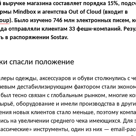
й выручке магазина составляет порядка 15%, подс
мы Mindbox и агентства Out of Cloud (входит в
roup
). Было изучено 746 млн электронных писем, 
года отправляли клиентам 33 фешн-компаний. Резу
ь в распоряжении Sostav.
лки спасли положение
йлеры одежды, аксессуаров и обуви столкнулись с 
чевым дестабилизирующим фактором стали эконо
 был тесно связан с глобальным рынком, многие к
ырьё, оборудование и имели производства в други
ения новых клиентов стало меньше, поэтому комп
ись на увеличении среднего чека имеющихся. Для 
ассические» инструменты, один из них — email-расс