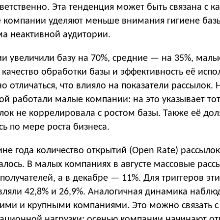
ответственно. Эта тенденция может быть связана с к
е компании уделяют меньше внимания гигиене базы
ма неактивной аудитории.
и увеличили базу на 70%, средние — на 35%, мал
 качество обработки базы и эффективность её испо
о отличаться, что влияло на показатели рассылок.
ой работали малые компании: на это указывает тот 
лок не коррелировала с ростом базы. Также её до
ь по мере роста бизнеса.
не года количество открытий (Open Rate) рассылок
лось. В малых компаниях в августе массовые расс
получателей, а в декабре — 11%. Для триггеров эти
вляли 42,8% и 26,9%. Аналогичная динамика наблю
ними и крупными компаниями. Это можно связать с
ционной нагрузки: осенью компании начинают от