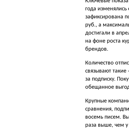
Ключевые показат
года изменялись
зафиксирована по
руб., а максимал
достигали в апре
на фоне роста ку
брендов.
Количество отпис
связывают такие
за подписку. Пок
обещанное выго
Крупные компании
сравнения, подп
восемь писем. Вы
раза выше, чем у 