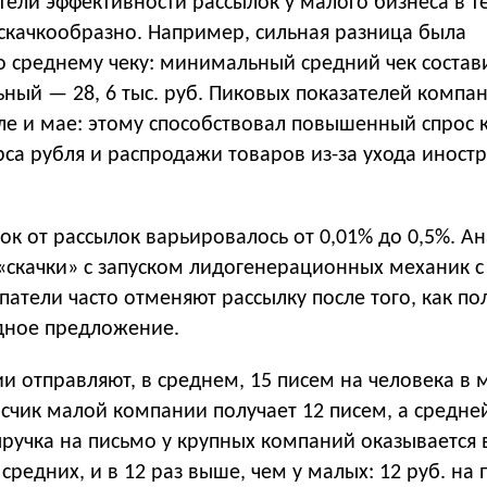
ели эффективности рассылок у малого бизнеса в т
 скачкообразно. Например, сильная разница была
 среднему чеку: минимальный средний чек состави
ьный — 28, 6 тыс. руб. Пиковых показателей компа
ле и мае: этому способствовал повышенный спрос 
рса рубля и распродажи товаров из-за ухода иност
ок от рассылок варьировалось от 0,01% до 0,5%. А
 «скачки» с запуском лидогенерационных механик 
упатели часто отменяют рассылку после того, как по
дное предложение.
 отправляют, в среднем, 15 писем на человека в м
исчик малой компании получает 12 писем, а средне
ручка на письмо у крупных компаний оказывается 
средних, и в 12 раз выше, чем у малых: 12 руб. на 