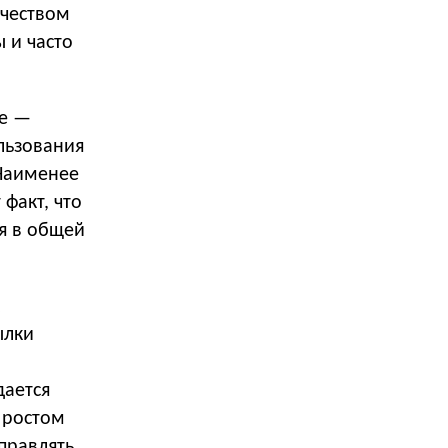
ачеством
 и часто
ые —
льзования
 Наименее
факт, что
ля в общей
ылки
дается
 ростом
правлять