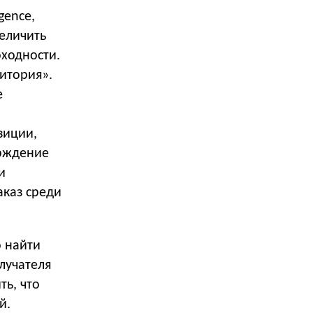
gence,
еличить
оходности.
итория».
е
зиции,
ерждение
и
аказ среди
 найти
лучателя
ть, что
й.