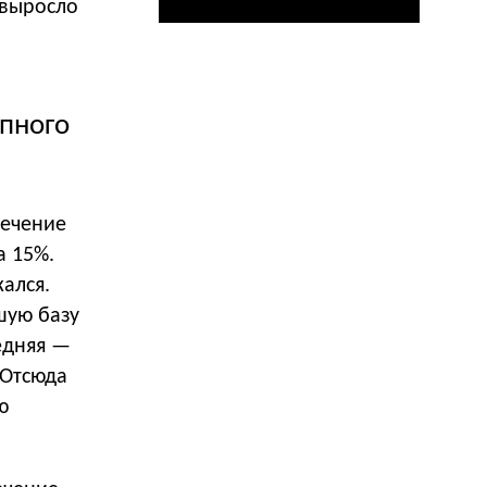
 выросло
упного
течение
а 15%.
ался.
шую базу
редняя —
. Отсюда
ю