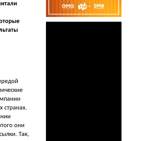
читали
которые
льтаты
чередой
мические
омпании
х странах.
ании
этого они
ылки. Так,