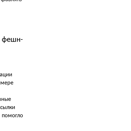
в фешн-
кации
 мере
вные
ссылки
о помогло