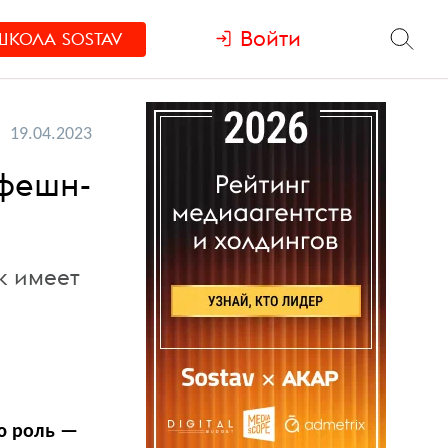
Войти
ШКОЛА
SOSTAV
19.04.2023
 фешн-
к имеет
ю роль —