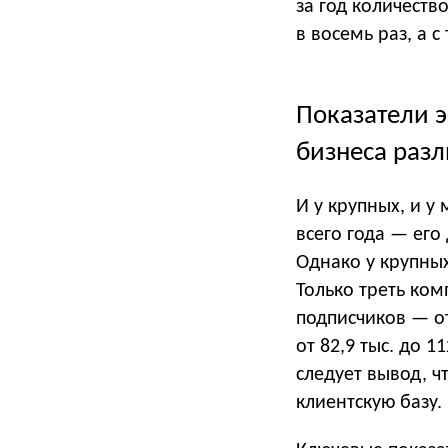
за год количеств
в восемь раз, а с
Показатели э
бизнеса раз
И у крупных, и у
всего года — его
Однако у крупных
Только треть ком
подписчиков — от
от 82,9 тыс. до 1
следует вывод, 
клиентскую базу.