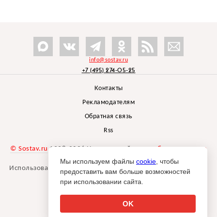
info@sostav.ru
+7 (495) 274-05-25
Контакты
Рекламодателям
Обратная связь
Rss
© Sostav.ru
1998-2026 Независимый проект
брендингового
агентства Depot
Мы используем файлы
cookie
, чтобы
Использование материалов Sostav.ru допустимо только при
предоставить вам больше возможностей
указании источника.
при использовании сайта.
Дизайн сайта -
Liqium
.
18+
OK