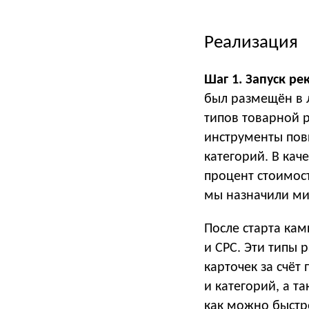
Реализация
Шаг 1. Запуск р
был размещён в л
типов товарной 
инструменты пов
категорий. В кач
процент стоимост
мы назначили ми
После старта ка
и CPC. Эти типы
карточек за счёт
и категорий, а т
как можно быстр