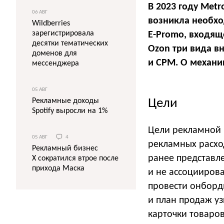
В 2023 году Metr
06 АВГ
возникла необхо
Wildberries
зарегистрировала
E-Promo, входящ
десятки тематических
Ozon три вида в
доменов для
и CPM. О механик
мессенджера
05 АВГ
Цели
Рекламные доходы
Spotify выросли на 1%
Цели рекламной 
05 АВГ
4
рекламных расхо
Рекламный бизнес
ранее представл
X сократился втрое после
прихода Маска
и не ассоцииров
провести онборд
и план продаж у
карточки товаро