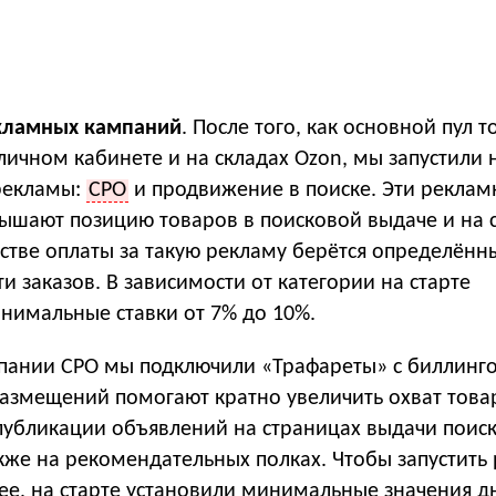
екламных кампаний
. После того, как основной пул 
ичном кабинете и на складах Ozon, мы запустили 
рекламы:
CPO
и продвижение в поиске. Эти рекла
ышают позицию товаров в поисковой выдаче и на 
естве оплаты за такую рекламу берётся определённ
и заказов. В зависимости от категории на старте
нимальные ставки от 7% до 10%.
мпании CPO мы подключили «Трафареты» с биллинг
 размещений помогают кратно увеличить охват тов
 публикации объявлений на страницах выдачи поис
акже на рекомендательных полках. Чтобы запустить
ее, на старте установили минимальные значения д