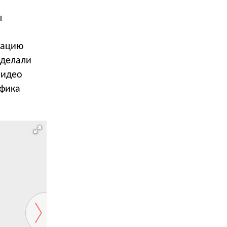
ы
мацию
сделали
видео
афика