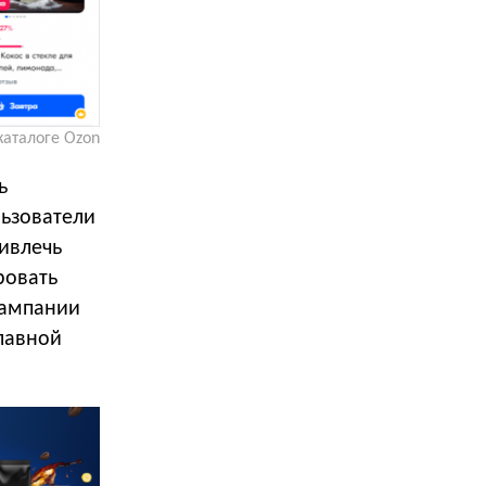
каталоге Ozon
ь
льзователи
ивлечь
ровать
кампании
лавной