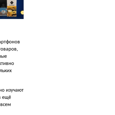
мартфонов
товаров,
ные
ктивно
льких
но изучают
в ещё
 всем