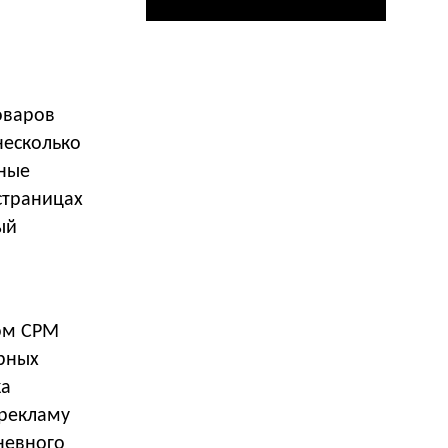
товаров
несколько
мные
страницах
ый
ом CPM
арных
ка
 рекламу
невного