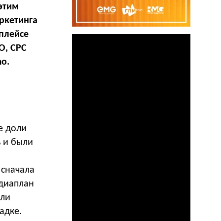
 этим
ркетинга
тплейсе
O, CPC
mo.
е доли
ь и были
 сначала
едиаплан
или
адке.