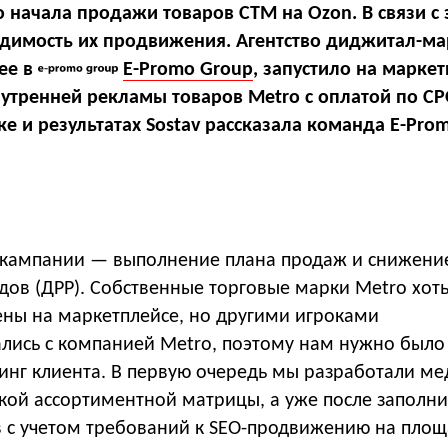
o начала продажи товаров СТМ на Ozon. В связи с
димость их продвижения. Агентство диджитал-ма
ее в
E-Promo Group
, запустило на марке
нутренней рекламы товаров Metro c оплатой по CP
е и результатах Sostav рассказала команда E-Pro
кампании — выполнение плана продаж и снижени
дов (ДРР). Собственные торговые марки Metro хот
ены на маркетплейсе, но другими игроками
ались с компанией Metro, поэтому нам нужно было
инг клиента. В первую очередь мы разработали м
зкой ассортиментной матрицы, а уже после заполн
в с учетом требований к SEO-продвижению на площ