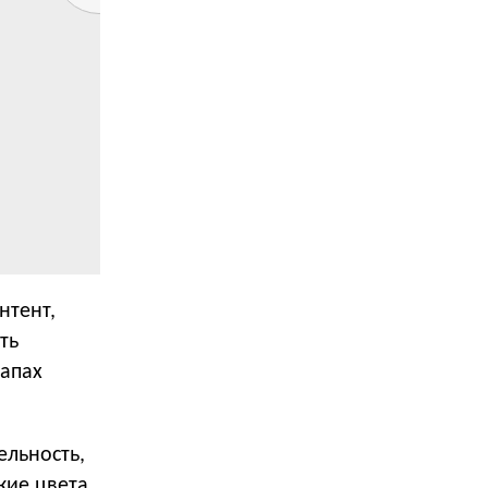
нтент,
ть
тапах
ельность,
кие цвета