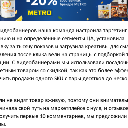
видеобаннеров наша команда настроила таргетинг
нию и на определённые сегменты ЦА, установила
вку за тысячу показов и загрузила креативы для с
вления после клика вели на страницы с подборкой 
кции. С видеобаннерами мы использовали посадоч
етным товаром со скидкой, так как это более эффе
чить продажи одного SKU с пары десятков до неско
ли не видят товар вживую, поэтому они вниматель
чинала свой путь на маркетплейсе с нуля, и отзыво
получить первые 10 комментариев, мы предложили
лы.