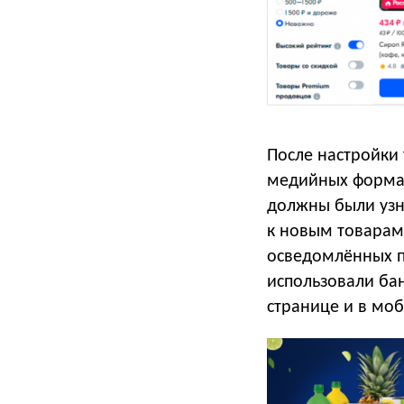
После настройки
медийных формат
должны были узн
к новым товарам
осведомлённых п
использовали ба
странице и в мо