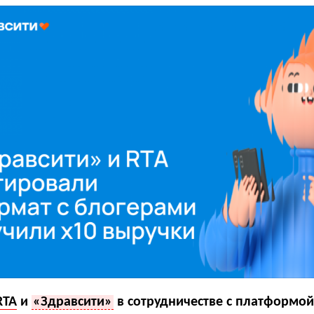
RTA
и
«Здравсити»
в сотрудничестве с платформо