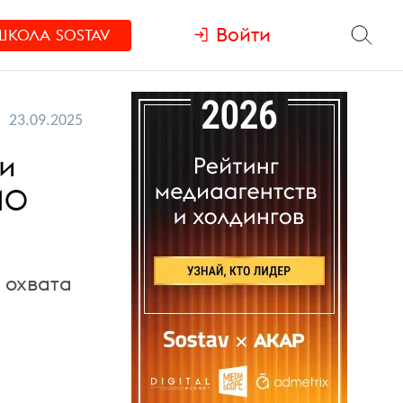
Войти
ШКОЛА
SOSTAV
23.09.2025
ли
10
 охвата