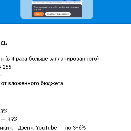
ось
лн (в 4 раза больше запланированного)
5 255
8
0 от вложенного бюджета
:
53%
 — 35%
ики», «Дзен», YouTube — по 3−6%