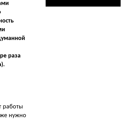
ами
о
ность
ми
одуманной
ре раза
).
т работы
кже нужно