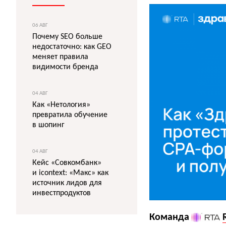
06 АВГ
Почему SEO больше
недостаточно: как GEO
меняет правила
видимости бренда
04 АВГ
Как «Нетология»
превратила обучение
в шопинг
04 АВГ
Кейс «Совкомбанк»
и icontext: «Макс» как
источник лидов для
инвестпродуктов
Команда