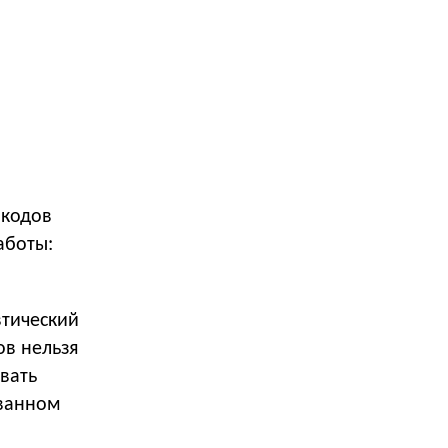
о
окодов
аботы:
втический
ов нельзя
вать
ованном