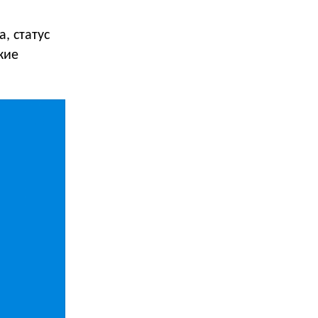
, статус
кие