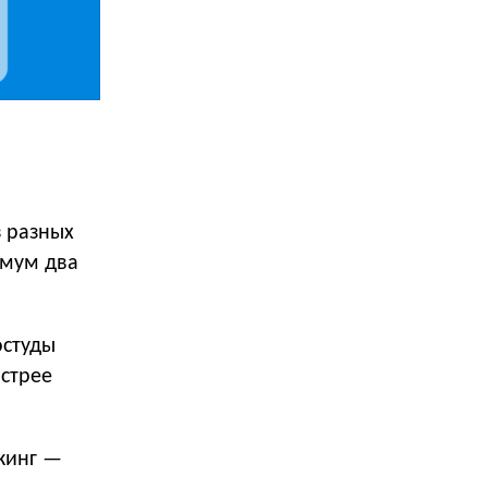
з разных
имум два
остуды
ыстрее
кинг —