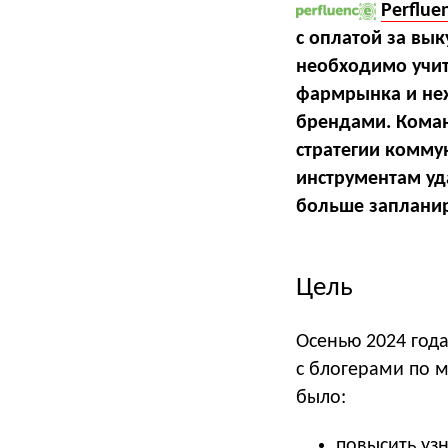
Perflue
с оплатой за вы
необходимо учит
фармрынка и неж
брендами. Коман
стратегии комму
инструментам уд
больше запланир
Цель
Осенью 2024 год
с блогерами по м
было:
повысить уз