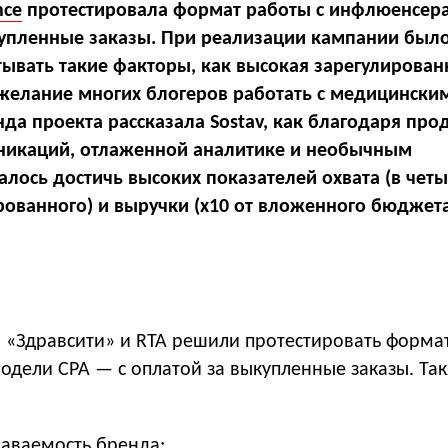
nce
протестировала формат работы с инфлюенсер
купленные заказы. При реализации кампании был
ывать такие факторы, как высокая зарегулирован
елание многих блогеров работать с медицински
да проекта рассказала Sostav, как благодаря пр
никаций, отлаженной аналитике и необычным
алось достичь высоких показателей охвата (в четы
ованного) и выручки (x10 от вложенного бюджета
а «Здравсити» и RTA решили протестировать форма
одели CPA — с оплатой за выкупленные заказы. Та
наваемость бренда;