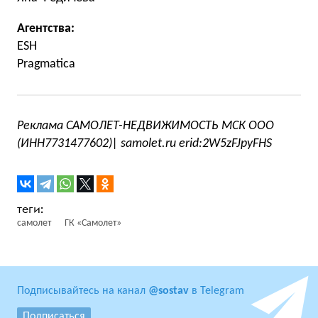
Агентства:
ESH
Pragmatica
Реклама САМОЛЕТ-НЕДВИЖИМОСТЬ МСК ООО
(ИНН7731477602)| samolet.ru erid:2W5zFJpyFHS
самолет
ГК «Самолет»
Подписывайтесь на канал
@sostav
в Telegram
Подписаться