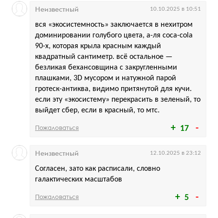
Неизвестный
10.10.2025 в 10:51
вся «экосистемность» заключается в нехитром
доминировании голубого цвета, а-ля coca-cola
90-х, которая крыла красным каждый
квадратный сантиметр. всё остальное —
безликая бехансовщина с закругленными
плашками, 3D мусором и натужной парой
гротеск-антиква, видимо притянутой для кучи.
если эту «экосистему» перекрасить в зеленый, то
выйдет сбер, если в красный, то мтс.
Пожаловаться
17
Неизвестный
12.10.2025 в 23:12
Согласен, зато как расписали, словно
галактических масштабов
Пожаловаться
5