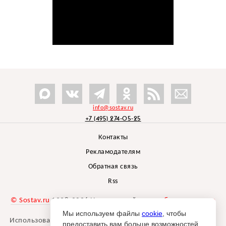
info@sostav.ru
+7 (495) 274-05-25
Контакты
Рекламодателям
Обратная связь
Rss
© Sostav.ru
1998-2026 Независимый проект
брендингового
агентства Depot
Мы используем файлы
cookie
, чтобы
Использование материалов Sostav.ru допустимо только при
предоставить вам больше возможностей